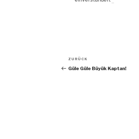
Beitragsnavigation
Vorheriger
ZURÜCK
Beitrag
Güle Güle Büyük Kaptan!