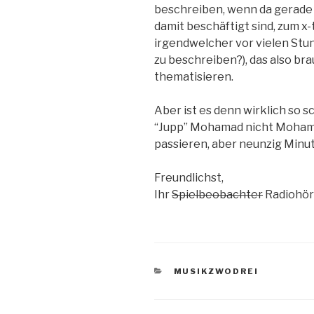
beschreiben, wenn da gerade g
damit beschäftigt sind, zum 
irgendwelcher vor vielen S
zu beschreiben?), das also bra
thematisieren.
Aber ist es denn wirklich so s
“Jupp” Mohamad nicht Mohamm
passieren, aber neunzig Minu
Freundlichst,
Ihr
Spielbeobachter
Radiohör
KATEGORIEN
MUSIKZWODREI