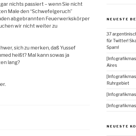
ar nichts passiert – wenn Sie nicht
x-ten Male den “Schwefelgeruch”
tunden abgebrannten Feuerwerkskörper
NEUESTE B
uchen wir nicht weiter zu
37 argentinisc
für Twitter! Ska
Spam!
chwer, sich zu merken, daß Yussef
ed heißt? Mal kann sowas ja
[Infografikmas
ten lang?
Aires
[Infografikmas
Ruhrgebiet
er.
[Infografikma
[Infografikma
NEUESTE K