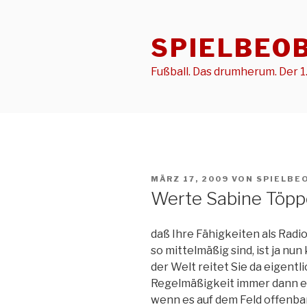
Zum
Inhalt
SPIELBEO
springen
Fußball. Das drumherum. Der 1.
VERÖFFENTLICHT
MÄRZ 17, 2009
VON
SPIELBE
AM
Werte Sabine Töpp
daß Ihre Fähigkeiten als Rad
so mittelmäßig sind, ist ja nu
der Welt reitet Sie da eigentl
Regelmäßigkeit immer dann e
wenn es auf dem Feld offenba