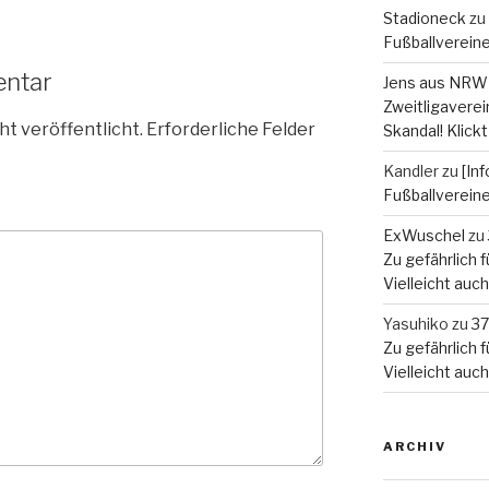
Stadioneck
zu
Fußballverein
entar
Jens aus NRW
Zweitligaverein
ht veröffentlicht.
Erforderliche Felder
Skandal! Klickt
Kandler
zu
[In
Fußballverein
ExWuschel
zu
Zu gefährlich fü
Vielleicht auc
Yasuhiko
zu
37
Zu gefährlich fü
Vielleicht auc
ARCHIV