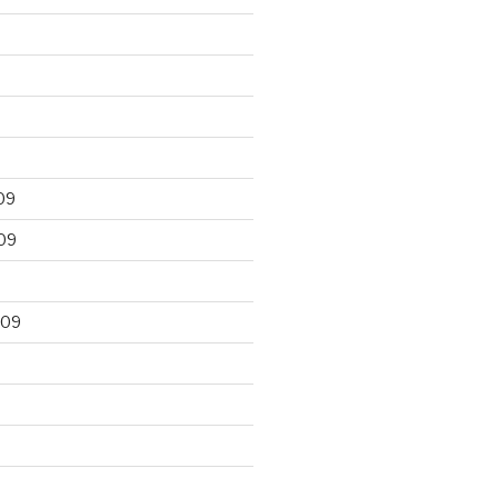
09
09
009