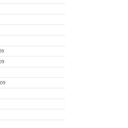
09
09
009