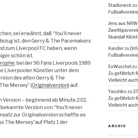
Stadioneck
zu
Fußballverein
Jens aus NRW
Zweitligaverein
hen, sei erwähnt, daß “You’ll never
Skandal! Klickt
 Bezug ist, den Gerry & The Pacemakers
nd zum Liverpool FC haben, wenn
Kandler
zu
[In
Fußballverein
ger schön ist.
trophe
, bei der 96 Fans Liverpools 1989
ExWuschel
zu
e Liverpooler Künstler unter dem
Zu gefährlich fü
rsion des alten Gerry & The
Vielleicht auc
 The Mersey” (
Originalversion
) auf.
Yasuhiko
zu
37
Zu gefährlich fü
 Version – beginnend ab Minute 2:02.
Vielleicht auc
nbekannte Version von “You’ll never
nsatz zur Originalversion schaffte es
ss The Mersey”auf Platz 1 der
ARCHIV