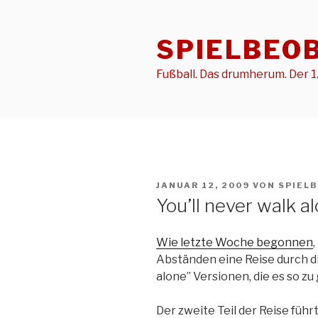
Zum
Inhalt
SPIELBEO
springen
Fußball. Das drumherum. Der 1.
VERÖFFENTLICHT
JANUAR 12, 2009
VON
SPIEL
AM
You’ll never walk a
Wie letzte Woche begonnen
Abständen eine Reise durch die
alone” Versionen, die es so zu
Der zweite Teil der Reise füh