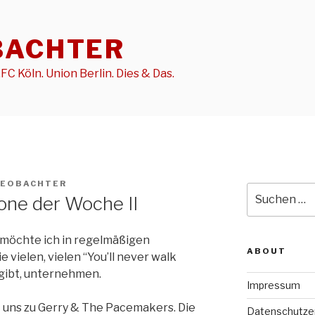
BACHTER
FC Köln. Union Berlin. Dies & Das.
BEOBACHTER
Suche
lone der Woche II
nach:
, möchte ich in regelmäßigen
ABOUT
 vielen, vielen “You’ll never walk
 gibt, unternehmen.
Impressum
rt uns zu Gerry & The Pacemakers. Die
Datenschutze