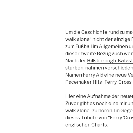
Um die Geschichte rund zu mac
walk alone” nicht der einzige
zum Fußball im Allgemeinen u
dieser zweite Bezug auch weni
Nach der
Hillsborough-Katas
starben, nahmen verschieden
Namen Ferry Aid eine neue Ve
Pacemaker Hits “Ferry ‘Cross
Hier eine Aufnahme der neuen
Zuvor gibt es noch eine mir u
walk alone” zu hören. Im Gege
dieses Tribute von “Ferry ‘Cro
englischen Charts.