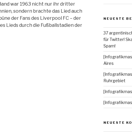
Band war 1963 nicht nur ihr dritter
nnien, sondern brachte das Lied auch
ibüne der Fans des Liverpool FC – der
NEUESTE B
s Lieds durch die Fußballstadien der
37 argentinisc
für Twitter! Ska
Spam!
[Infografikmas
Aires
[Infografikmas
Ruhrgebiet
[Infografikma
[Infografikma
NEUESTE K