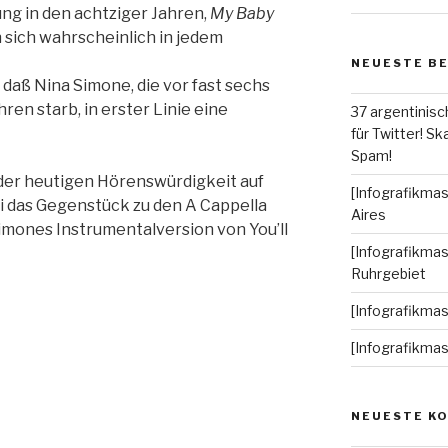
ng in den achtziger Jahren,
My Baby
n sich wahrscheinlich in jedem
NEUESTE B
daß Nina Simone, die vor fast sechs
ren starb, in erster Linie eine
37 argentinisc
für Twitter! Ska
Spam!
 der heutigen Hörenswürdigkeit auf
[Infografikmas
i das Gegenstück zu den A Cappella
Aires
imones Instrumentalversion von You’ll
[Infografikmas
Ruhrgebiet
[Infografikma
[Infografikma
NEUESTE K