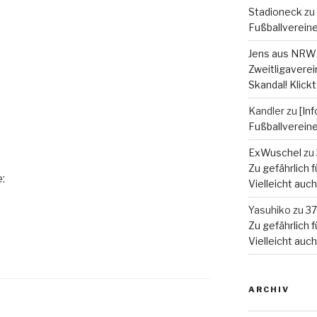
Stadioneck
zu
Fußballverein
Jens aus NRW
Zweitligaverein
Skandal! Klickt
Kandler
zu
[In
Fußballverein
ExWuschel
zu
Zu gefährlich fü
:
Vielleicht auc
Yasuhiko
zu
37
Zu gefährlich fü
Vielleicht auc
ARCHIV