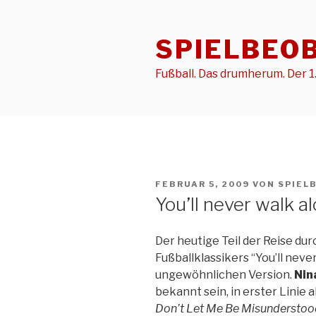
Zum
Inhalt
SPIELBEO
springen
Fußball. Das drumherum. Der 1.
VERÖFFENTLICHT
FEBRUAR 5, 2009
VON
SPIEL
AM
You’ll never walk 
Der heutige Teil der Reise du
Fußballklassikers “You’ll neve
ungewöhnlichen Version.
Nin
bekannt sein, in erster Linie 
Don’t Let Me Be Misunderstoo