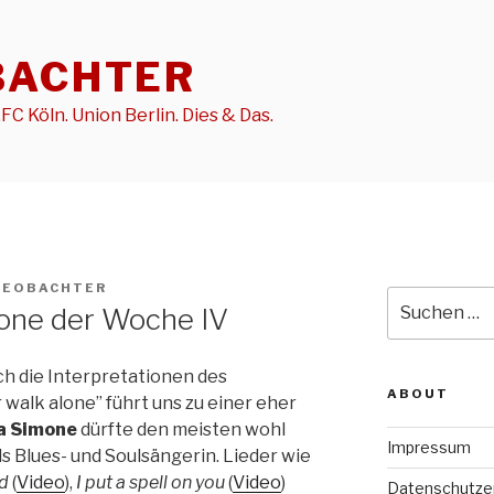
BACHTER
FC Köln. Union Berlin. Dies & Das.
BEOBACHTER
Suche
alone der Woche IV
nach:
rch die Interpretationen des
ABOUT
r walk alone” führt uns zu einer eher
a Simone
dürfte den meisten wohl
Impressum
als Blues- und Soulsängerin. Lieder wie
d
(
Video
),
I put a spell on you
(
Video
)
Datenschutze