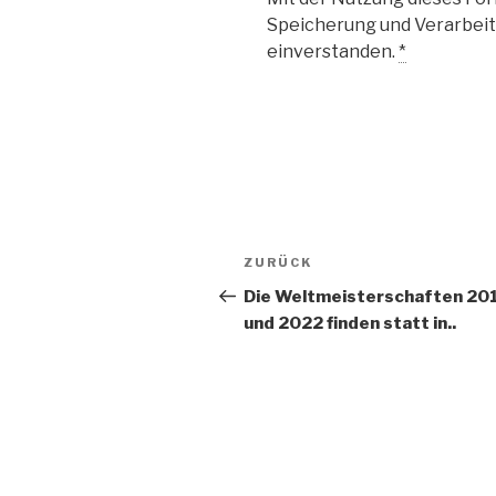
Speicherung und Verarbeit
einverstanden.
*
Beitragsnavigation
Vorheriger
ZURÜCK
Beitrag
Die Weltmeisterschaften 20
und 2022 finden statt in..