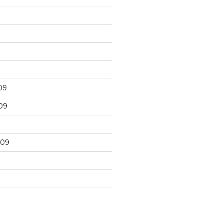
09
09
009