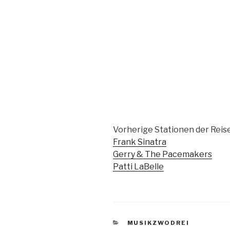
Vorherige Stationen der Reise
Frank Sinatra
Gerry & The Pacemakers
Patti LaBelle
KATEGORIEN
MUSIKZWODREI