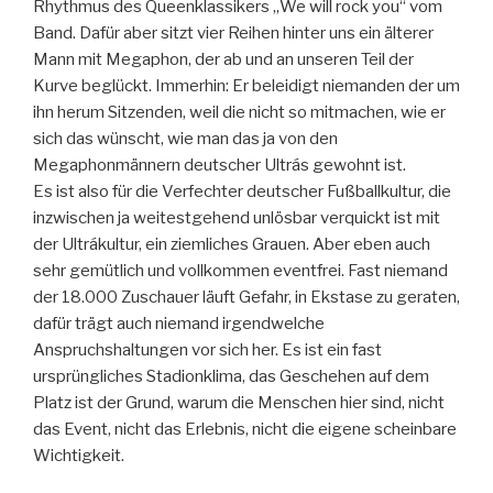
Rhythmus des Queenklassikers „We will rock you“ vom
Band. Dafür aber sitzt vier Reihen hinter uns ein älterer
Mann mit Megaphon, der ab und an unseren Teil der
Kurve beglückt. Immerhin: Er beleidigt niemanden der um
ihn herum Sitzenden, weil die nicht so mitmachen, wie er
sich das wünscht, wie man das ja von den
Megaphonmännern deutscher Ultrás gewohnt ist.
Es ist also für die Verfechter deutscher Fußballkultur, die
inzwischen ja weitestgehend unlösbar verquickt ist mit
der Ultrákultur, ein ziemliches Grauen. Aber eben auch
sehr gemütlich und vollkommen eventfrei. Fast niemand
der 18.000 Zuschauer läuft Gefahr, in Ekstase zu geraten,
dafür trägt auch niemand irgendwelche
Anspruchshaltungen vor sich her. Es ist ein fast
ursprüngliches Stadionklima, das Geschehen auf dem
Platz ist der Grund, warum die Menschen hier sind, nicht
das Event, nicht das Erlebnis, nicht die eigene scheinbare
Wichtigkeit.