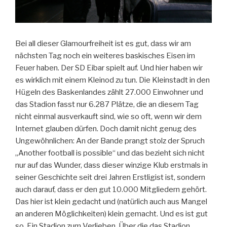
Bei all dieser Glamourfreiheit ist es gut, dass wir am
nächsten Tag noch ein weiteres baskisches Eisen im
Feuer haben. Der SD Eibar spielt auf. Und hier haben wir
es wirklich mit einem Kleinod zu tun. Die Kleinstadt in den
Hügeln des Baskenlandes zählt 27.000 Einwohner und
das Stadion fasst nur 6.287 Plätze, die an diesem Tag
nicht einmal ausverkauft sind, wie so oft, wenn wir dem
Internet glauben dürfen. Doch damit nicht genug des
Ungewöhnlichen: An der Bande prangt stolz der Spruch
„Another football is possible“ und das bezieht sich nicht
nur auf das Wunder, dass dieser winzige Klub erstmals in
seiner Geschichte seit drei Jahren Erstligist ist, sondern
auch darauf, dass er den gut 10.000 Mitgliedern gehört.
Das hier ist klein gedacht und (natürlich auch aus Mangel
an anderen Möglichkeiten) klein gemacht. Und es ist gut
so. Ein Stadion zum Verlieben. Über die das Stadion