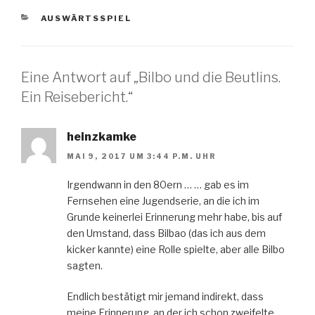
KATEGORIEN
AUSWÄRTSSPIEL
Eine Antwort auf „Bilbo und die Beutlins.
Ein Reisebericht.“
heinzkamke
MAI 9, 2017 UM 3:44 P.M. UHR
Irgendwann in den 80ern … … gab es im
Fernsehen eine Jugendserie, an die ich im
Grunde keinerlei Erinnerung mehr habe, bis auf
den Umstand, dass Bilbao (das ich aus dem
kicker kannte) eine Rolle spielte, aber alle Bilbo
sagten.
Endlich bestätigt mir jemand indirekt, dass
meine Erinnerung, an der ich schon zweifelte,