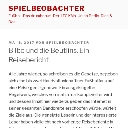
Zum
SPIELBEOBACHTER
Inhalt
Fußball. Das drumherum. Der 1.FC Köln. Union Berlin. Dies &
springen
Das.
VERÖFFENTLICHT
MAI 8, 2017
VON
SPIELBEOBACHTER
AM
Bilbo und die Beutlins. Ein
Reisebericht.
Alle Jahre wieder, so schreiben es die Gesetze, begeben
sich eine bis zwei Handvoll unionaffiner Fußballfans auf
eine Reise gen Irgendwo. Ein ausgeklügeltes
Regelwerk, welches von mal zu mal komplizierter wird
und dessen Inhalt hier wiederzugeben das Internet in
seiner gesamten Bandbreite erschöpfen würde, würfelt
die Ziele aus. Die geneigte Leserin und der interessierte
Leser haben vielleicht noch vorherige Reiseberichte in