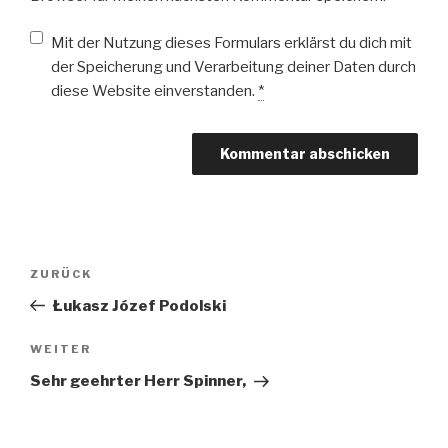
Mit der Nutzung dieses Formulars erklärst du dich mit
der Speicherung und Verarbeitung deiner Daten durch
diese Website einverstanden.
*
Beitragsnavigation
Vorheriger
ZURÜCK
Beitrag
Łukasz Józef Podolski
Nächster
WEITER
Beitrag
Sehr geehrter Herr Spinner,