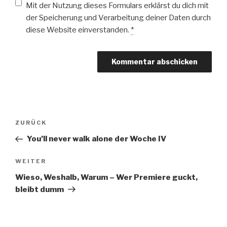
Mit der Nutzung dieses Formulars erklärst du dich mit
der Speicherung und Verarbeitung deiner Daten durch
diese Website einverstanden.
*
Beitragsnavigation
Vorheriger
ZURÜCK
Beitrag
You’ll never walk alone der Woche IV
Nächster
WEITER
Beitrag
Wieso, Weshalb, Warum – Wer Premiere guckt,
bleibt dumm