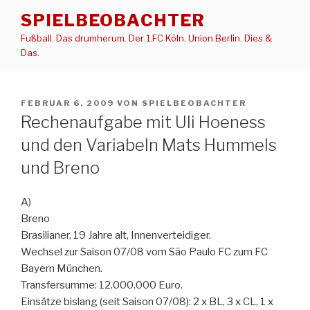
Zum
SPIELBEOBACHTER
Inhalt
Fußball. Das drumherum. Der 1.FC Köln. Union Berlin. Dies &
springen
Das.
VERÖFFENTLICHT
FEBRUAR 6, 2009
VON
SPIELBEOBACHTER
AM
Rechenaufgabe mit Uli Hoeness
und den Variabeln Mats Hummels
und Breno
A)
Breno
Brasilianer, 19 Jahre alt, Innenverteidiger.
Wechsel zur Saison 07/08 vom São Paulo FC zum FC
Bayern München.
Transfersumme: 12.000.000 Euro.
Einsätze bislang (seit Saison 07/08): 2 x BL, 3 x CL, 1 x