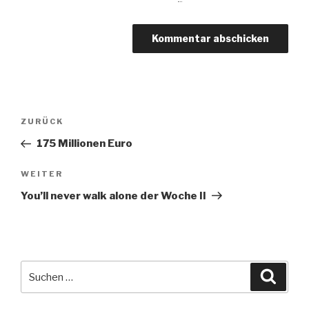
Beitragsnavigation
Vorheriger
ZURÜCK
Beitrag
175 Millionen Euro
Nächster
WEITER
Beitrag
You’ll never walk alone der Woche II
Suche
Suche
nach: