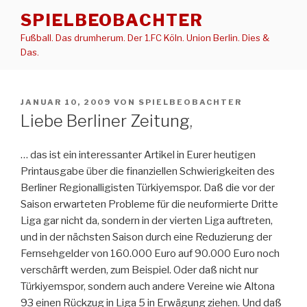
Zum
SPIELBEOBACHTER
Inhalt
Fußball. Das drumherum. Der 1.FC Köln. Union Berlin. Dies &
springen
Das.
VERÖFFENTLICHT
JANUAR 10, 2009
VON
SPIELBEOBACHTER
AM
Liebe Berliner Zeitung,
… das ist ein interessanter Artikel in Eurer heutigen
Printausgabe über die finanziellen Schwierigkeiten des
Berliner Regionalligisten Türkiyemspor. Daß die vor der
Saison erwarteten Probleme für die neuformierte Dritte
Liga gar nicht da, sondern in der vierten Liga auftreten,
und in der nächsten Saison durch eine Reduzierung der
Fernsehgelder von 160.000 Euro auf 90.000 Euro noch
verschärft werden, zum Beispiel. Oder daß nicht nur
Türkiyemspor, sondern auch andere Vereine wie Altona
93 einen Rückzug in Liga 5 in Erwägung ziehen. Und daß