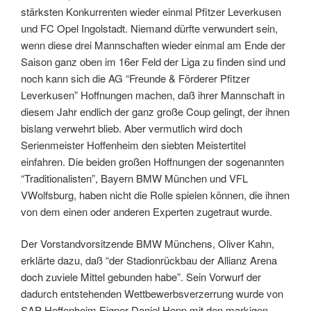
stärksten Konkurrenten wieder einmal Pfitzer Leverkusen
und FC Opel Ingolstadt. Niemand dürfte verwundert sein,
wenn diese drei Mannschaften wieder einmal am Ende der
Saison ganz oben im 16er Feld der Liga zu finden sind und
noch kann sich die AG “Freunde & Förderer Pfitzer
Leverkusen” Hoffnungen machen, daß ihrer Mannschaft in
diesem Jahr endlich der ganz große Coup gelingt, der ihnen
bislang verwehrt blieb. Aber vermutlich wird doch
Serienmeister Hoffenheim den siebten Meistertitel
einfahren. Die beiden großen Hoffnungen der sogenannten
“Traditionalisten”, Bayern BMW München und VFL
VWolfsburg, haben nicht die Rolle spielen können, die ihnen
von dem einen oder anderen Experten zugetraut wurde.
Der Vorstandvorsitzende BMW Münchens, Oliver Kahn,
erklärte dazu, daß “der Stadionrückbau der Allianz Arena
doch zuviele Mittel gebunden habe”. Sein Vorwurf der
dadurch entstehenden Wettbewerbsverzerrung wurde von
SAP Hoffenheim Eigner Daniel Hopp mit den markigen,