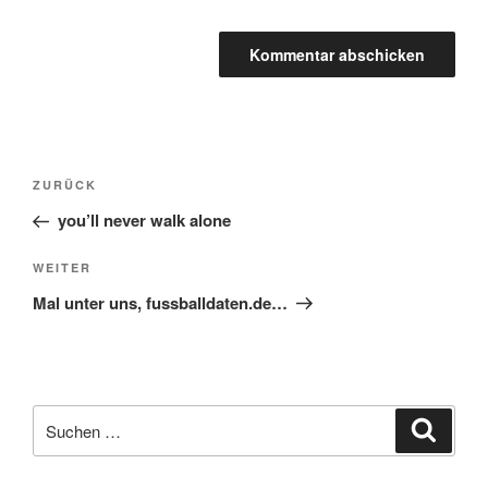
Beitragsnavigation
Vorheriger
ZURÜCK
Beitrag
you’ll never walk alone
Nächster
WEITER
Beitrag
Mal unter uns, fussballdaten.de…
Suche
Suche
nach: