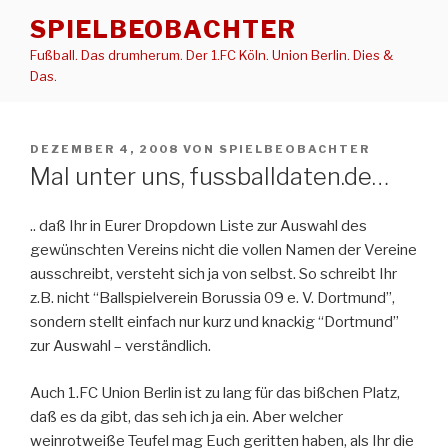
Zum
SPIELBEOBACHTER
Inhalt
Fußball. Das drumherum. Der 1.FC Köln. Union Berlin. Dies &
springen
Das.
VERÖFFENTLICHT
DEZEMBER 4, 2008
VON
SPIELBEOBACHTER
AM
Mal unter uns, fussballdaten.de…
.. daß Ihr in Eurer Dropdown Liste zur Auswahl des
gewünschten Vereins nicht die vollen Namen der Vereine
ausschreibt, versteht sich ja von selbst. So schreibt Ihr
z.B. nicht “Ballspielverein Borussia 09 e. V. Dortmund”,
sondern stellt einfach nur kurz und knackig “Dortmund”
zur Auswahl – verständlich.
Auch 1.FC Union Berlin ist zu lang für das bißchen Platz,
daß es da gibt, das seh ich ja ein. Aber welcher
weinrotweiße Teufel mag Euch geritten haben, als Ihr die