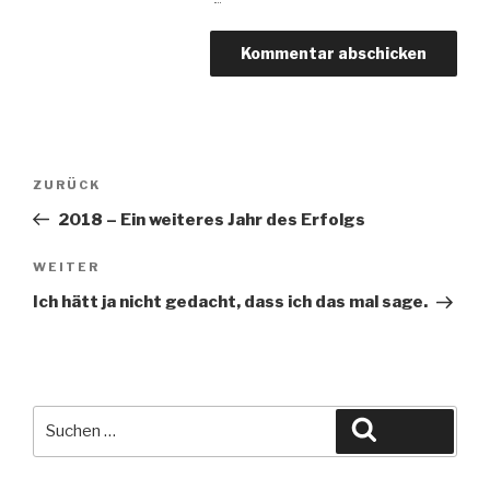
Beitragsnavigation
Vorheriger
ZURÜCK
Beitrag
2018 – Ein weiteres Jahr des Erfolgs
Nächster
WEITER
Beitrag
Ich hätt ja nicht gedacht, dass ich das mal sage.
Suche
Suchen
nach: