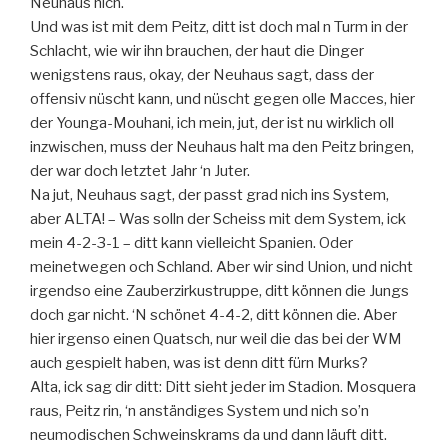
Neuhaus nich.
Und was ist mit dem Peitz, ditt ist doch mal n Turm in der
Schlacht, wie wir ihn brauchen, der haut die Dinger
wenigstens raus, okay, der Neuhaus sagt, dass der
offensiv nüscht kann, und nüscht gegen olle Macces, hier
der Younga-Mouhani, ich mein, jut, der ist nu wirklich oll
inzwischen, muss der Neuhaus halt ma den Peitz bringen,
der war doch letztet Jahr ‘n Juter.
Na jut, Neuhaus sagt, der passt grad nich ins System,
aber ALTA! – Was solln der Scheiss mit dem System, ick
mein 4-2-3-1 – ditt kann vielleicht Spanien. Oder
meinetwegen och Schland. Aber wir sind Union, und nicht
irgendso eine Zauberzirkustruppe, ditt können die Jungs
doch gar nicht. ‘N schönet 4-4-2, ditt können die. Aber
hier irgenso einen Quatsch, nur weil die das bei der WM
auch gespielt haben, was ist denn ditt fürn Murks?
Alta, ick sag dir ditt: Ditt sieht jeder im Stadion. Mosquera
raus, Peitz rin, ‘n anständiges System und nich so’n
neumodischen Schweinskrams da und dann läuft ditt.