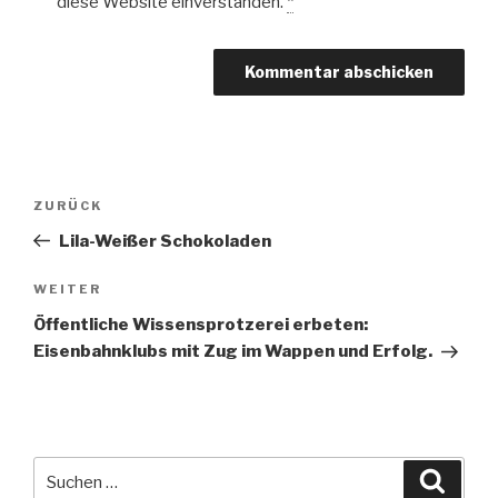
diese Website einverstanden.
*
Beitragsnavigation
Vorheriger
ZURÜCK
Beitrag
Lila-Weißer Schokoladen
Nächster
WEITER
Beitrag
Öffentliche Wissensprotzerei erbeten:
Eisenbahnklubs mit Zug im Wappen und Erfolg.
Suche
Suche
nach: