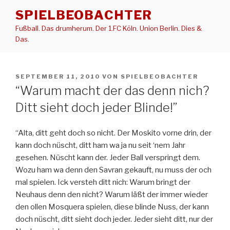
Zum
SPIELBEOBACHTER
Inhalt
Fußball. Das drumherum. Der 1.FC Köln. Union Berlin. Dies &
springen
Das.
VERÖFFENTLICHT
SEPTEMBER 11, 2010
VON
SPIELBEOBACHTER
AM
“Warum macht der das denn nich?
Ditt sieht doch jeder Blinde!”
“Alta, ditt geht doch so nicht. Der Moskito vorne drin, der
kann doch nüscht, ditt ham wa ja nu seit ‘nem Jahr
gesehen. Nüscht kann der. Jeder Ball verspringt dem.
Wozu ham wa denn den Savran gekauft, nu muss der och
mal spielen. Ick versteh ditt nich: Warum bringt der
Neuhaus denn den nicht? Warum läßt der immer wieder
den ollen Mosquera spielen, diese blinde Nuss, der kann
doch nüscht, ditt sieht doch jeder. Jeder sieht ditt, nur der