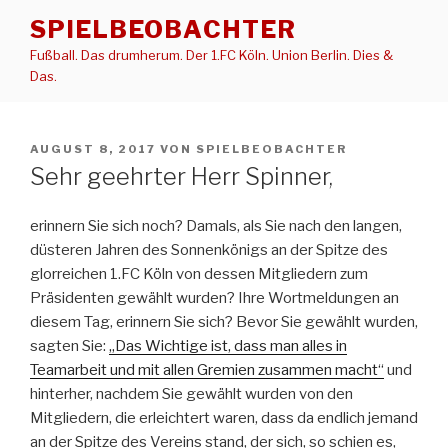
Zum
SPIELBEOBACHTER
Inhalt
Fußball. Das drumherum. Der 1.FC Köln. Union Berlin. Dies &
springen
Das.
VERÖFFENTLICHT
AUGUST 8, 2017
VON
SPIELBEOBACHTER
AM
Sehr geehrter Herr Spinner,
erinnern Sie sich noch? Damals, als Sie nach den langen,
düsteren Jahren des Sonnenkönigs an der Spitze des
glorreichen 1.FC Köln von dessen Mitgliedern zum
Präsidenten gewählt wurden? Ihre Wortmeldungen an
diesem Tag, erinnern Sie sich? Bevor Sie gewählt wurden,
sagten Sie:
„Das Wichtige ist, dass man alles in
Teamarbeit und mit allen Gremien zusammen macht“
und
hinterher, nachdem Sie gewählt wurden von den
Mitgliedern, die erleichtert waren, dass da endlich jemand
an der Spitze des Vereins stand, der sich, so schien es,