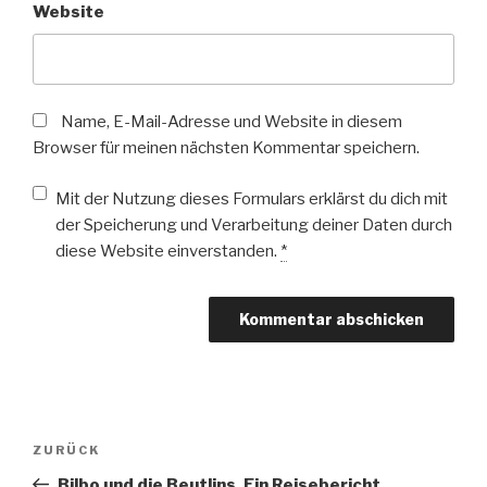
Website
Name, E-Mail-Adresse und Website in diesem
Browser für meinen nächsten Kommentar speichern.
Mit der Nutzung dieses Formulars erklärst du dich mit
der Speicherung und Verarbeitung deiner Daten durch
diese Website einverstanden.
*
Beitragsnavigation
Vorheriger
ZURÜCK
Beitrag
Bilbo und die Beutlins. Ein Reisebericht.