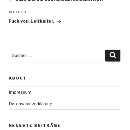
Nächster
WEITER
Beitrag
Fuck you, Leitkultur.
Suche
Suche
nach:
ABOUT
Impressum
Datenschutzerklärung
NEUESTE BEITRÄGE