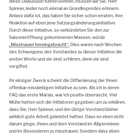
diese Diskussion führen können, müssen wir Sie, Herr
Spinner, leider noch einmal an Grundlegendes erinnern.
Anlass dafür ist, das haben Sie sicher schon erraten, Ihre
Reaktion auf eben jene Satzungsänderungsinitiative.
Durch diese Initiative, so verkündeten Sie den zur
Saisoneröffnung gekommenen Massen, würde
„Misstrauen hereingebracht“.
Dies waren nach Wochen
des Schweigens des Vorstandes zu dieser Initiative die
ersten Worte und sie sind, schlimm, denn sie sind
vergiftet.
Ihr einziger Zweck scheint die Diffamierung der Ihnen
offenbar missliebigen Initiative zu sein. Als ich in deren
FAQ das erste Mal las, war ich positiv überrascht. Viel
Mühe hatten sich die Initiatoren gegeben, um zu erklären,
dass Sie, Herr Spinner, und der übrige Vorstand bisher
wirklich gute Arbeit geleistet hatten. Dass es eben nicht
darum ginge, Ihnen und dem Vorstand im Allgemeinen
und im Besonderen zu misstrauen. Sondern dass eben