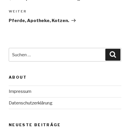
Nächster
WEITER
Beitrag
Pferde, Apotheke, Kotzen.
Suche
Suche
nach:
ABOUT
Impressum
Datenschutzerklärung
NEUESTE BEITRÄGE