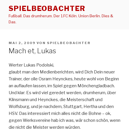
Zum
SPIELBEOBACHTER
Inhalt
Fußball. Das drumherum. Der 1.FC Köln. Union Berlin. Dies &
springen
Das.
VERÖFFENTLICHT
MAI 2, 2009
VON
SPIELBEOBACHTER
AM
Mach et, Lukas
Werter Lukas Podolski,
glaubt man den Medienberichten, wird Dich Dein neuer
Trainer, der olle Osram Heynckes, heute wohl von Beginn
an auflaufen lassen, im Spiel gegen Mönchengladbach.
Und klar: Es wird viel geredet werden, drumherum, über
Klinsmann und Heynckes, die Meisterschaft und
Wolfsburg, und je nachdem, Stuttgart, Hertha und den
HSV. Das interessiert mich alles nicht die Bohne – ok,
gegen Werksvereine hab ich was, wär schon schön, wenn
die nicht die Meister werden würden.