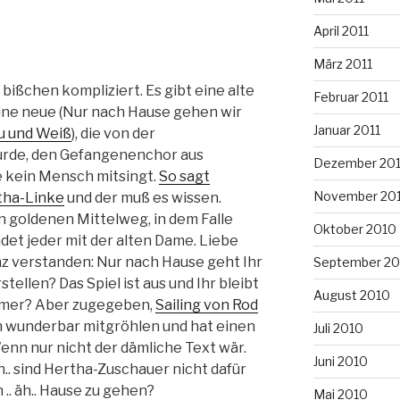
April 2011
März 2011
n bißchen kompliziert. Es gibt eine alte
Februar 2011
 eine neue (Nur nach Hause gehen wir
Januar 2011
u und Weiß
), die von der
urde, den Gefangenenchor aus
Dezember 20
 kein Mensch mitsingt.
So sagt
November 20
tha-Linke
und der muß es wissen.
en goldenen Mittelweg, in dem Falle
Oktober 2010
det jeder mit der alten Dame. Liebe
nz verstanden: Nur nach Hause geht Ihr
September 20
tellen? Das Spiel ist aus und Ihr bleibt
August 2010
immer? Aber zugegeben,
Sailing von Rod
ch wunderbar mitgröhlen und hat einen
Juli 2010
nn nur nicht der dämliche Text wär.
Juni 2010
h.. sind Hertha-Zuschauer nicht dafür
.. äh.. Hause zu gehen?
Mai 2010