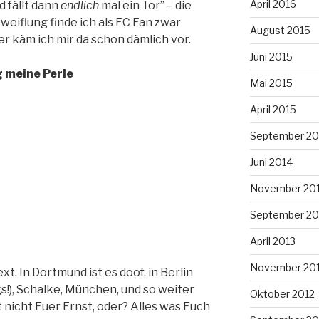
April 2016
d fällt dann
endlich
mal ein Tor” – die
weiflung finde ich als FC Fan zwar
August 2015
er käm ich mir da schon dämlich vor.
Juni 2015
 meine Perle
Mai 2015
April 2015
September 20
Juni 2014
November 20
September 20
April 2013
November 20
t. In Dortmund ist es doof, in Berlin
s!), Schalke, München, und so weiter
Oktober 2012
 nicht Euer Ernst, oder? Alles was Euch