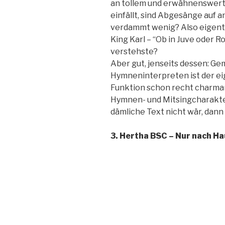
an tollem und erwähnenswert
einfällt, sind Abgesänge auf a
verdammt wenig? Also eigentlic
King Karl – “Ob in Juve oder Ro
verstehste?
Aber gut, jenseits dessen: G
Hymneninterpreten ist der ei
Funktion schon recht charmant
Hymnen- und Mitsingcharakter
dämliche Text nicht wär, dan
3. Hertha BSC – Nur nach Ha