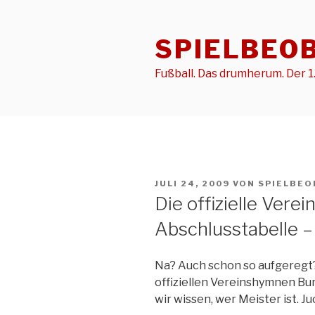
Zum
Inhalt
SPIELBEO
springen
Fußball. Das drumherum. Der 1.
VERÖFFENTLICHT
JULI 24, 2009
VON
SPIELBEO
AM
Die offizielle Ver
Abschlusstabelle – T
Na? Auch schon so aufgeregt?
offiziellen Vereinshymnen Bu
wir wissen, wer Meister ist. Ju