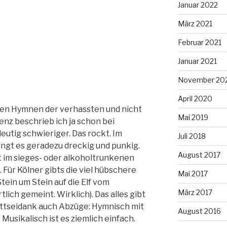
Januar 2022
März 2021
Februar 2021
Januar 2021
November 20
April 2020
den Hymnen der verhassten und nicht
Mai 2019
z beschrieb ich ja schon bei
eutig schwieriger. Das rockt. Im
Juli 2018
gt es geradezu dreckig und punkig.
August 2017
t im sieges- oder alkoholtrunkenen
Für Kölner gibts die viel hübschere
Mai 2017
Stein um Stein auf die Elf vom
März 2017
tlich gemeint. Wirklich). Das alles gibt
gottseidank auch Abzüge: Hymnisch mit
August 2016
 Musikalisch ist es ziemlich einfach.