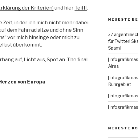
 Erklärung der Kriterien)
und hier
Teil II
.
NEUESTE B
ie Zeit, in der ich mich nicht mehr dabei
 auf dem Fahrrad sitze und ohne Sinn
37 argentinisc
s” vor mich hinsinge oder mich zu
für Twitter! Ska
ellust überkommt.
Spam!
hang auf, Licht aus, Spot an. The final
[Infografikmas
Aires
[Infografikmas
 Herzen von Europa
Ruhrgebiet
[Infografikma
[Infografikma
NEUESTE K