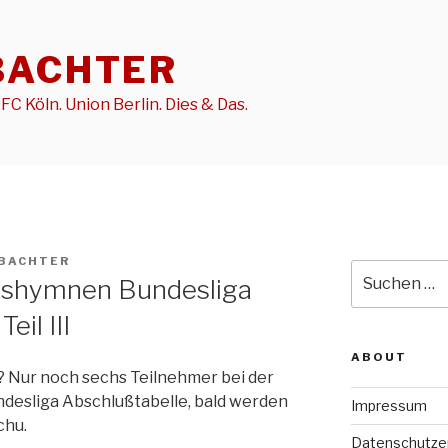
BACHTER
FC Köln. Union Berlin. Dies & Das.
BACHTER
Suche
einshymnen Bundesliga
nach:
eil III
ABOUT
 Nur noch sechs Teilnehmer bei der
ndesliga Abschlußtabelle, bald werden
Impressum
chu.
Datenschutze