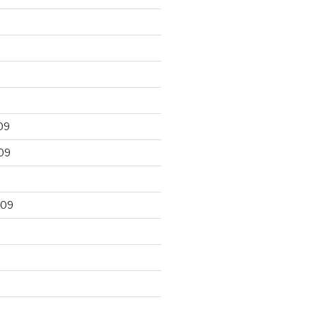
09
09
009