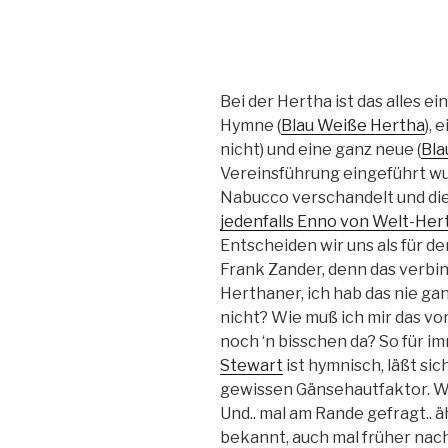
Bei der Hertha ist das alles ei
Hymne (
Blau Weiße Hertha
),
nicht) und eine ganz neue (
Bla
Vereinsführung eingeführt w
Nabucco verschandelt und die
jedenfalls Enno von Welt-Her
Entscheiden wir uns als für d
Frank Zander, denn das verbin
Herthaner, ich hab das nie ga
nicht? Wie muß ich mir das vors
noch ‘n bisschen da? So für 
Stewart
ist hymnisch, läßt si
gewissen Gänsehautfaktor. We
Und.. mal am Rande gefragt.. ä
bekannt, auch mal früher nach 