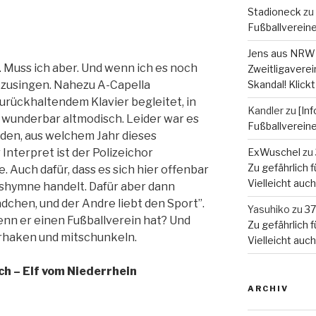
Stadioneck
zu
Fußballverein
Jens aus NRW
ht. Muss ich aber. Und wenn ich es noch
Zweitligaverein
itzusingen. Nahezu A-Capella
Skandal! Klickt
urückhaltendem Klavier begleitet, in
Kandler
zu
[In
wunderbar altmodisch. Leider war es
Fußballverein
nden, aus welchem Jahr dieses
nterpret ist der Polizeichor
ExWuschel
zu
Zu gefährlich fü
. Auch dafür, dass es sich hier offenbar
Vielleicht auc
inshymne handelt. Dafür aber dann
ädchen, und der Andre liebt den Sport”.
Yasuhiko
zu
37
nn er einen Fußballverein hat? Und
Zu gefährlich fü
erhaken und mitschunkeln.
Vielleicht auc
h – Elf vom Niederrhein
ARCHIV