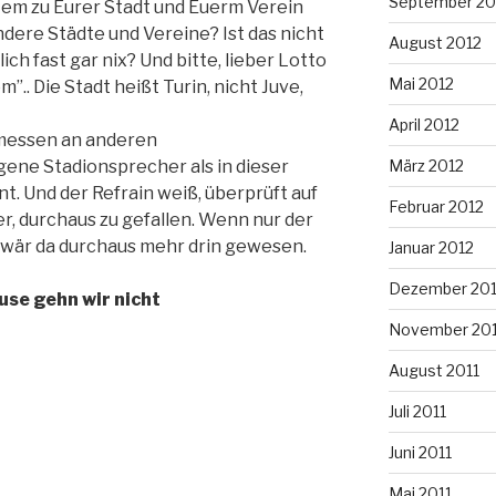
September 20
em zu Eurer Stadt und Euerm Verein
ndere Städte und Vereine? Ist das nicht
August 2012
h fast gar nix? Und bitte, lieber Lotto
Mai 2012
m”.. Die Stadt heißt Turin, nicht Juve,
April 2012
emessen an anderen
gene Stadionsprecher als in dieser
März 2012
. Und der Refrain weiß, überprüft auf
Februar 2012
, durchaus zu gefallen. Wenn nur der
n wär da durchaus mehr drin gewesen.
Januar 2012
Dezember 201
use gehn wir nicht
November 201
August 2011
Juli 2011
Juni 2011
Mai 2011