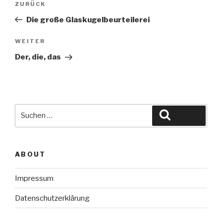
Vorheriger
ZURÜCK
Beitrag
Die große Glaskugelbeurteilerei
Nächster
WEITER
Beitrag
Der, die, das
Suche
Suchen
nach:
ABOUT
Impressum
Datenschutzerklärung