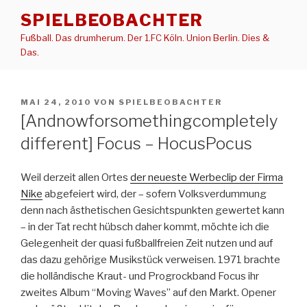
Zum
SPIELBEOBACHTER
Inhalt
Fußball. Das drumherum. Der 1.FC Köln. Union Berlin. Dies &
springen
Das.
VERÖFFENTLICHT
MAI 24, 2010
VON
SPIELBEOBACHTER
AM
[Andnowforsomethingcompletely
different] Focus – HocusPocus
Weil derzeit allen Ortes
der neueste Werbeclip der Firma
Nike
abgefeiert wird, der – sofern Volksverdummung
denn nach ästhetischen Gesichtspunkten gewertet kann
– in der Tat recht hübsch daher kommt, möchte ich die
Gelegenheit der quasi fußballfreien Zeit nutzen und auf
das dazu gehörige Musikstück verweisen. 1971 brachte
die holländische Kraut- und Progrockband Focus ihr
zweites Album “Moving Waves” auf den Markt. Opener