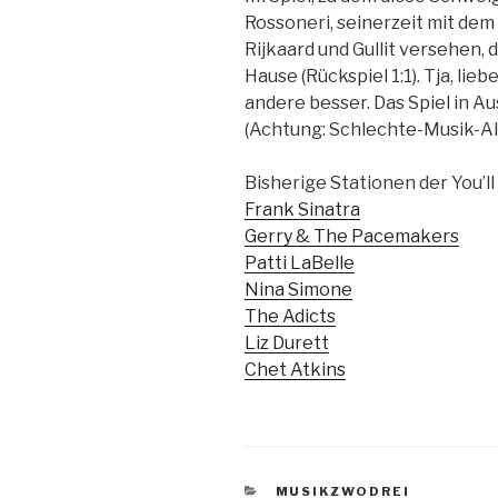
Rossoneri, seinerzeit mit dem
Rijkaard und Gullit versehen, 
Hause (Rückspiel 1:1). Tja, li
andere besser. Das Spiel in A
(Achtung: Schlechte-Musik-A
Bisherige Stationen der You’ll
Frank Sinatra
Gerry & The Pacemakers
Patti LaBelle
Nina Simone
The Adicts
Liz Durett
Chet Atkins
KATEGORIEN
MUSIKZWODREI