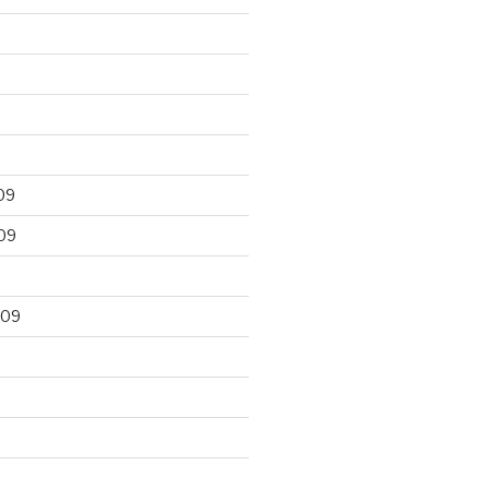
09
09
009