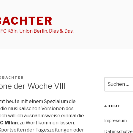
BACHTER
FC Köln. Union Berlin. Dies & Das.
OBACHTER
Suche
lone der Woche VIII
nach:
t heute mit einem Spezial um die
ABOUT
m die musikalischen Versionen des
doch will ich ausnahmsweise einmal die
Impressum
AC Milan
, zu Wort kommen lassen.
 Sportseiten der Tageszeitungen oder
Datenschutze