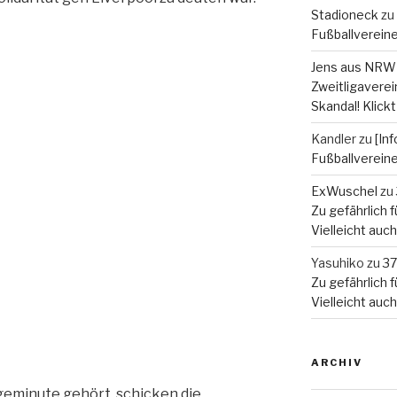
Stadioneck
zu
Fußballverein
Jens aus NRW
Zweitligaverein
Skandal! Klickt
Kandler
zu
[In
Fußballverein
ExWuschel
zu
Zu gefährlich fü
Vielleicht auc
Yasuhiko
zu
37
Zu gefährlich fü
Vielleicht auc
ARCHIV
geminute gehört, schicken die