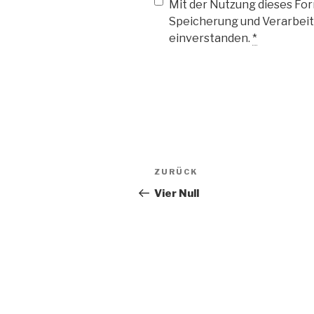
Mit der Nutzung dieses Form
Speicherung und Verarbeit
einverstanden.
*
Beitragsnavigation
Vorheriger
ZURÜCK
Beitrag
Vier Null