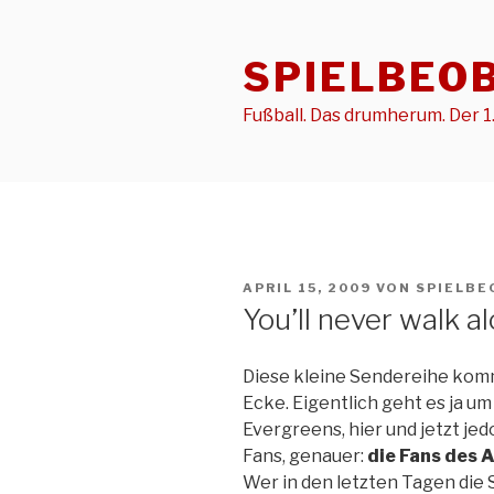
Zum
Inhalt
SPIELBEO
springen
Fußball. Das drumherum. Der 1.
VERÖFFENTLICHT
APRIL 15, 2009
VON
SPIELBE
AM
You’ll never walk a
Diese kleine Sendereihe komm
Ecke. Eigentlich geht es ja u
Evergreens, hier und jetzt je
Fans, genauer:
die Fans des 
Wer in den letzten Tagen die