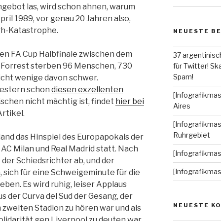
ngebot las, wird schon ahnen, warum
ril 1989, vor genau 20 Jahren also,
ugh-Katastrophe.
NEUESTE B
nden FA Cup Halbfinale zwischen dem
37 argentinisc
 Forrest sterben 96 Menschen, 730
für Twitter! Ska
Spam!
icht wenige davon schwer.
gestern schon
diesen exzellenten
[Infografikmas
ischen nicht mächtig ist, findet
hier bei
Aires
rtikel.
[Infografikmas
Ruhrgebiet
iland das Hinspiel des Europapokals der
C Milan und Real Madrid statt. Nach
[Infografikma
 der Schiedsrichter ab, und der
[Infografikma
 sich für eine Schweigeminute für die
ben. Es wird ruhig, leiser Applaus
 der Curva del Sud der Gesang, der
NEUESTE K
m zweiten Stadion zu hören war und als
olidarität gen Liverpool zu deuten war.