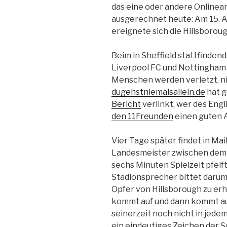
das eine oder andere Onlinea
ausgerechnet heute: Am 15. Ap
ereignete sich die Hillsboro
Beim in Sheffield stattfinde
Liverpool FC und Nottingham
Menschen werden verletzt, n
dugehstniemalsallein.de
hat 
Bericht
verlinkt, wer des Engl
den 11Freunden
einen guten A
Vier Tage später findet in Ma
Landesmeister zwischen dem A
sechs Minuten Spielzeit pfeift
Stadionsprecher bittet darum,
Opfer von Hillsborough zu erhe
kommt auf und dann kommt aus
seinerzeit noch nicht in jede
ein eindeutiges Zeichen der S