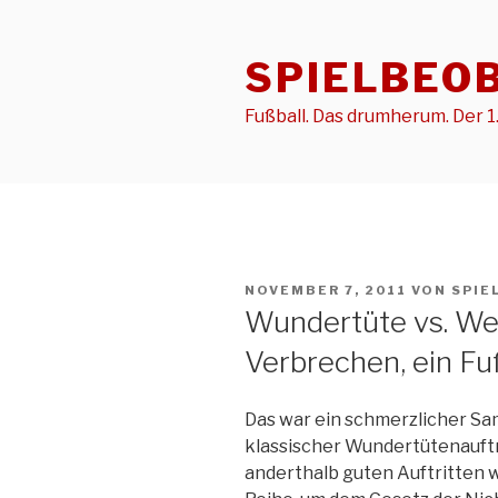
Zum
Inhalt
SPIELBEO
springen
Fußball. Das drumherum. Der 1.
VERÖFFENTLICHT
NOVEMBER 7, 2011
VON
SPIE
AM
Wundertüte vs. We
Verbrechen, ein Fuß
Das war ein schmerzlicher Sa
klassischer Wundertütenauftri
anderthalb guten Auftritten w