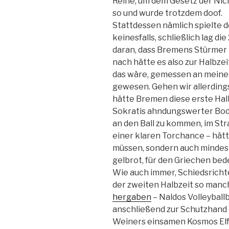
Reihe, um dem Gesetz der Nich
so und wurde trotzdem doof.
Stattdessen nämlich spielte de
keinesfalls, schließlich lag di
daran, dass Bremens Stürmer 
nach hätte es also zur Halbze
das wäre, gemessen an meinen
gewesen. Gehen wir allerdings
hätte Bremen diese erste Ha
Sokratis ahndungswerter Bo
an den Ball zu kommen, im Str
einer klaren Torchance – hätt
müssen, sondern auch mindest
gelbrot, für den Griechen be
Wie auch immer, Schiedsrichte
der zweiten Halbzeit so manc
hergaben
– Naldos Volleybal
anschließend zur Schutzhand e
Weiners einsamen Kosmos Elfm