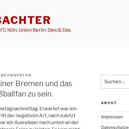
BACHTER
FC Köln. Union Berlin. Dies & Das.
LBEOBACHTER
Suche
iner Bremen und das
nach:
ballfan zu sein.
ABOUT
mstagnachmittag. Erwartet war ein
tt der negativen Art, nach zuletzt
Impressum
ar ein Ausreisser nach unten an der
Datenschutze