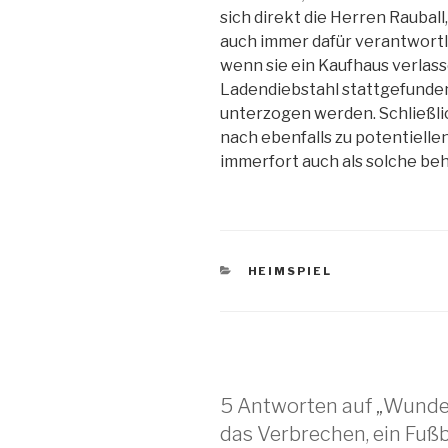
sich direkt die Herren Raubal
auch immer dafür verantwortl
wenn sie ein Kaufhaus verlass
Ladendiebstahl stattgefunden
unterzogen werden. Schließlic
nach ebenfalls zu potentiell
immerfort auch als solche be
KATEGORIEN
HEIMSPIEL
5 Antworten auf „Wunde
das Verbrechen, ein Fußba