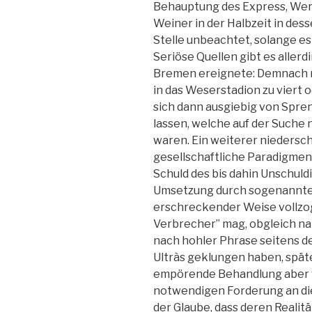
Behauptung des Express, Wer
Weiner in der Halbzeit in dess
Stelle unbeachtet, solange es 
Seriöse Quellen gibt es allerd
Bremen ereignete: Demnach mu
in das Weserstadion zu viert 
sich dann ausgiebig von Spr
lassen, welche auf der Suche
waren. Ein weiterer niedersc
gesellschaftliche Paradigme
Schuld des bis dahin Unschuld
Umsetzung durch sogenannte
erschreckender Weise vollzoge
Verbrecher” mag, obgleich nat
nach hohler Phrase seitens d
Ultràs geklungen haben, spät
empörende Behandlung aber w
notwendigen Forderung an die
der Glaube, dass deren Realit