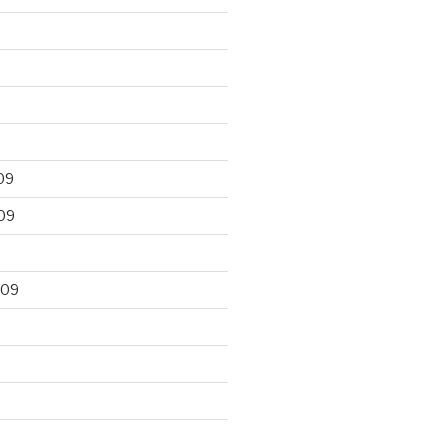
09
09
009