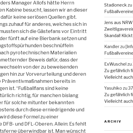
ders Manager Allofs hätte Herrn
Stadioneck
zu
en Kabine besucht, lassen wir an dieser
Fußballverein
dafür keine seriösen Quellen gibt.
Jens aus NRW
ings zuhauf für anderes, welches sich in
Zweitligaverein
ssten sich die Gästefans vor Eintritt
Skandal! Klickt
oder fünft auf eine Bierbank setzen und
engstoffspürhunden beschnüffeln
Kandler
zu
[In
 nach pyrotechnischen Materialien
Fußballverein
hmetternder Beweis dafür, dass der
ExWuschel
zu
nwechseln von der zu beweisenden
Zu gefährlich fü
igen hin zur Vorverurteilung und deren
Vielleicht auc
 Präventivmaßnahmen bereits in
n ist. “Fußballfans sind keine
Yasuhiko
zu
37
Zu gefährlich fü
ürlich richtig, für manchen bislang
Vielleicht auc
er für solche mitunter bekannten
estens durch diese erniedrigende und
ird diese Formel zu einer
ARCHIV
 DFB- und DFL-Oberen. Allein: Es fehlt
ätsferne überwindbar ist. Man wünscht