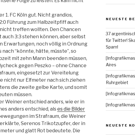
tserie Folge zu leisten. Es kam nicht
r 1. FC Köln gut. Nicht grandios,
NEUESTE B
e 2:0 Führung zum Halbzeitpfiff auch
nicht treffen wollten. Den Chancen
37 argentinisc
it auch 3:3 stehen können, aber selbst
für Twitter! Ska
 Erwartungen, noch völlig in Ordnung
Spam!
 nach “könnte, hätte, müsste”, so
lbzeit mit zehn Mann beenden müssen,
[Infografikmas
Aires
dycheck gegen Peszko – ohne Chance
afraum, eingesetzt zur Vereitelung
[Infografikmas
e nicht nur Elfmeter nach sich ziehen
Ruhrgebiet
ens die zweite gelbe Karte, und somit
[Infografikma
deuten müssen.
r Weiner entschied anders, wie er in
[Infografikma
hes anders entschied, als
es die Bilder
lbewegungen im Strafraum, die Weiner
rklärte, Serenos Trikotzupfer, der in
NEUESTE K
eter und glatt Rot bedeutete. Die