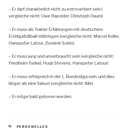
– Er darf charakterlich nicht zu extrovertiert sein (
vergleiche nicht: Uwe Rapolder, Christoph Daum)
– Er muss als Trainer Erfahrungen mit deutschem
Erstligafußball mitbringen (vergleiche nicht: Marcel Koller,
Hanspeter Latour, Zvonimir Soldo)
– Er muss jung und unverbraucht sein (vergleiche nicht:
Friedhelm Funkel, Huub Stevens, Hanspeter Latour)
– Er muss erfolgreich in der 1. Bundesliga sein, und dies
länger als eine Saison (vergleiche nicht: Alle)
– Er möge bald geboren werden.
KATEGORIEN
PERSONELLES