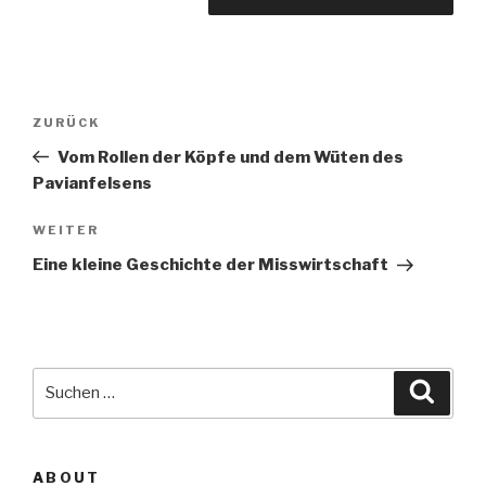
Beitragsnavigation
Vorheriger
ZURÜCK
Beitrag
Vom Rollen der Köpfe und dem Wüten des
Pavianfelsens
Nächster
WEITER
Beitrag
Eine kleine Geschichte der Misswirtschaft
Suche
Suche
nach:
ABOUT