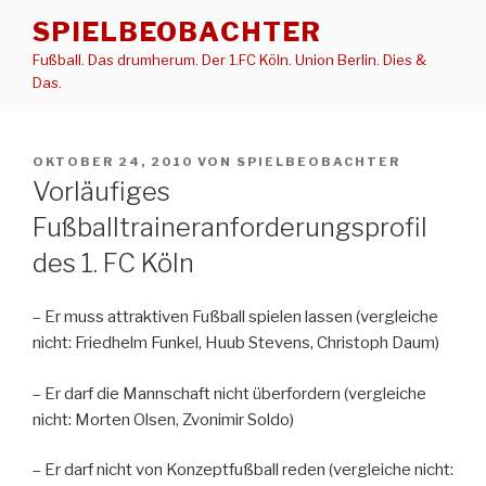
Zum
SPIELBEOBACHTER
Inhalt
Fußball. Das drumherum. Der 1.FC Köln. Union Berlin. Dies &
springen
Das.
VERÖFFENTLICHT
OKTOBER 24, 2010
VON
SPIELBEOBACHTER
AM
Vorläufiges
Fußballtraineranforderungsprofil
des 1. FC Köln
– Er muss attraktiven Fußball spielen lassen (vergleiche
nicht: Friedhelm Funkel, Huub Stevens, Christoph Daum)
– Er darf die Mannschaft nicht überfordern (vergleiche
nicht: Morten Olsen, Zvonimir Soldo)
– Er darf nicht von Konzeptfußball reden (vergleiche nicht: