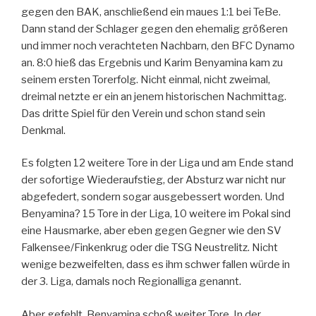
gegen den BAK, anschließend ein maues 1:1 bei TeBe.
Dann stand der Schlager gegen den ehemalig größeren
und immer noch verachteten Nachbarn, den BFC Dynamo
an. 8:0 hieß das Ergebnis und Karim Benyamina kam zu
seinem ersten Torerfolg. Nicht einmal, nicht zweimal,
dreimal netzte er ein an jenem historischen Nachmittag.
Das dritte Spiel für den Verein und schon stand sein
Denkmal.
Es folgten 12 weitere Tore in der Liga und am Ende stand
der sofortige Wiederaufstieg, der Absturz war nicht nur
abgefedert, sondern sogar ausgebessert worden. Und
Benyamina? 15 Tore in der Liga, 10 weitere im Pokal sind
eine Hausmarke, aber eben gegen Gegner wie den SV
Falkensee/Finkenkrug oder die TSG Neustrelitz. Nicht
wenige bezweifelten, dass es ihm schwer fallen würde in
der 3. Liga, damals noch Regionalliga genannt.
Aber gefehlt. Benyamina schoß weiter Tore. In der