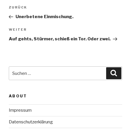
Beitragsnavigation
Vorheriger
ZURÜCK
Beitrag
Unerbetene Einmischung.
Nächster
WEITER
Beitrag
Auf gehts, Stürmer, schieß ein Tor. Oder zwei.
Suche
Suche
nach:
ABOUT
Impressum
Datenschutzerklärung