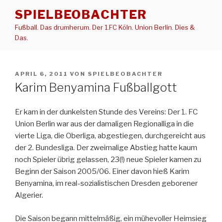
Zum
SPIELBEOBACHTER
Inhalt
Fußball. Das drumherum. Der 1.FC Köln. Union Berlin. Dies &
springen
Das.
VERÖFFENTLICHT
APRIL 6, 2011
VON
SPIELBEOBACHTER
AM
Karim Benyamina Fußballgott
Er kam in der dunkelsten Stunde des Vereins: Der 1. FC
Union Berlin war aus der damaligen Regionalliga in die
vierte Liga, die Oberliga, abgestiegen, durchgereicht aus
der 2. Bundesliga. Der zweimalige Abstieg hatte kaum
noch Spieler übrig gelassen, 23(!) neue Spieler kamen zu
Beginn der Saison 2005/06. Einer davon hieß Karim
Benyamina, im real-sozialistischen Dresden geborener
Algerier.
Die Saison begann mittelmäßig, ein mühevoller Heimsieg