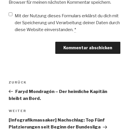
Browser für meinen nächsten Kommentar speichern.
Mit der Nutzung dieses Formulars erklärst du dich mit
der Speicherung und Verarbeitung deiner Daten durch
diese Website einverstanden.
*
Beitragsnavigation
Vorheriger
ZURÜCK
Beitrag
Faryd Mondragón – Der heimliche Kapitän
bleibt an Bord.
Nächster
WEITER
Beitrag
[Infografikmassaker] Nachschlag: Top Fünf
Platzierungen seit Beginn der Bundesliga