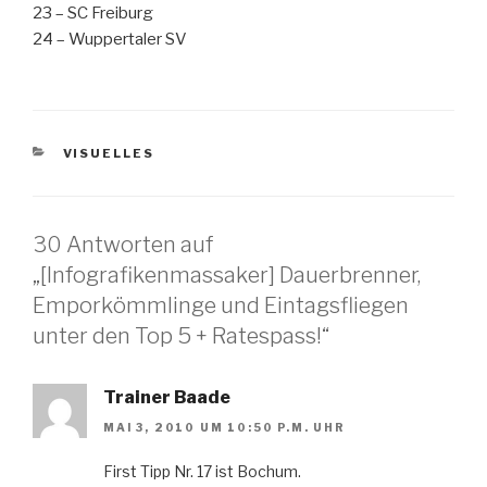
23 – SC Freiburg
24 – Wuppertaler SV
KATEGORIEN
VISUELLES
30 Antworten auf
„[Infografikenmassaker] Dauerbrenner,
Emporkömmlinge und Eintagsfliegen
unter den Top 5 + Ratespass!“
Trainer Baade
MAI 3, 2010 UM 10:50 P.M. UHR
First Tipp Nr. 17 ist Bochum.