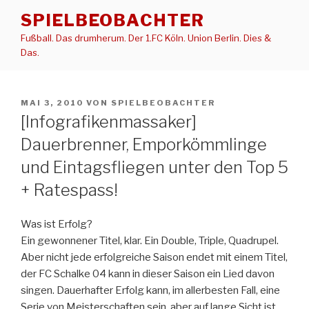
Zum
SPIELBEOBACHTER
Inhalt
Fußball. Das drumherum. Der 1.FC Köln. Union Berlin. Dies &
springen
Das.
VERÖFFENTLICHT
MAI 3, 2010
VON
SPIELBEOBACHTER
AM
[Infografikenmassaker]
Dauerbrenner, Emporkömmlinge
und Eintagsfliegen unter den Top 5
+ Ratespass!
Was ist Erfolg?
Ein gewonnener Titel, klar. Ein Double, Triple, Quadrupel.
Aber nicht jede erfolgreiche Saison endet mit einem Titel,
der FC Schalke 04 kann in dieser Saison ein Lied davon
singen. Dauerhafter Erfolg kann, im allerbesten Fall, eine
Serie von Meisterschaften sein, aber auf lange Sicht ist