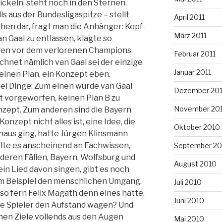
ickeln, steht noch in den Sternen.
ls aus der Bundesligaspitze – stellt
April 2011
en dar, fragt man die Anhänger: Kopf-
März 2011
an Gaal zu entlassen, klagte so
agen vor dem verlorenen Champions
Februar 2011
hnet nämlich van Gaal sei der einzige
Januar 2011
 einen Plan, ein Konzept eben.
lei Dinge: Zum einen wurde van Gaal
Dezember 20
it vorgeworfen, keinen Plan B zu
November 20
nzept. Zum anderen sind die Bayern
onzept nicht alles ist, eine Idee, die
Oktober 2010
naus ging, hatte Jürgen Klinsmann
lte es anscheinend an Fachwissen,
September 20
deren Fällen, Bayern, Wolfsburg und
August 2010
in Lied davon singen, gibt es noch
um Beispiel den menschlichen Umgang.
Juli 2010
so fern Felix Magath denn eines hatte,
Juni 2010
ie Spieler den Aufstand wagen? Und
hen Ziele vollends aus den Augen
Mai 2010