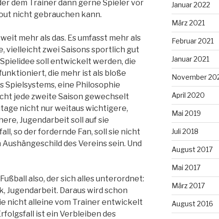
der dem Trainer dann gerne Spieler vor
Januar 2022
rtout nicht gebrauchen kann.
März 2021
 weit mehr als das. Es umfasst mehr als
Februar 2021
, vielleicht zwei Saisons sportlich gut
Januar 2021
Spielidee soll entwickelt werden, die
nktioniert, die mehr ist als bloße
November 20
es Spielsystems, eine Philosophie
April 2020
nicht jede zweite Saison gewechselt
tage nicht nur weitaus wichtigere,
Mai 2019
ere, Jugendarbeit soll auf sie
ll, so der fordernde Fan, soll sie nicht
Juli 2018
 Aushängeschild des Vereins sein. Und
August 2017
Mai 2017
ßball also, der sich alles unterordnet:
März 2017
k, Jugendarbeit. Daraus wird schon
ie nicht alleine vom Trainer entwickelt
August 2016
folgsfall ist ein Verbleiben des