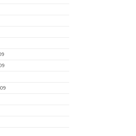
09
09
009