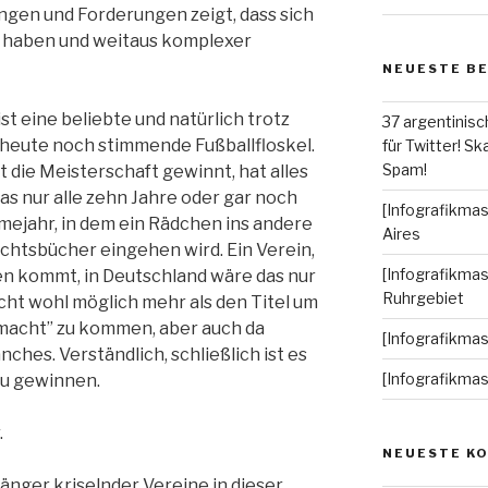
gen und Forderungen zeigt, dass sich
 haben und weitaus komplexer
NEUESTE B
ist eine beliebte und natürlich trotz
37 argentinisc
 heute noch stimmende Fußballfloskel.
für Twitter! Ska
Spam!
 die Meisterschaft gewinnt, hat alles
as nur alle zehn Jahre oder gar noch
[Infografikmas
mejahr, in dem ein Rädchen ins andere
Aires
chichtsbücher eingehen wird. Ein Verein,
[Infografikmas
en kommt, in Deutschland wäre das nur
Ruhrgebiet
ht wohl möglich mehr als den Titel um
gemacht” zu kommen, aber auch da
[Infografikma
ches. Verständlich, schließlich ist es
[Infografikma
 zu gewinnen.
.
NEUESTE K
änger kriselnder Vereine in dieser