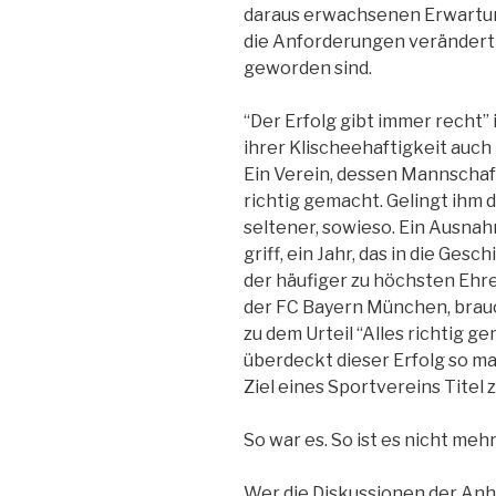
daraus erwachsenen Erwartun
die Anforderungen verändert
geworden sind.
“Der Erfolg gibt immer recht” 
ihrer Klischeehaftigkeit auch
Ein Verein, dessen Mannschaft
richtig gemacht. Gelingt ihm d
seltener, sowieso. Ein Ausnah
griff, ein Jahr, das in die Ges
der häufiger zu höchsten Ehr
der FC Bayern München, brauc
zu dem Urteil “Alles richtig 
überdeckt dieser Erfolg so man
Ziel eines Sportvereins Titel
So war es. So ist es nicht mehr
Wer die Diskussionen der Anh