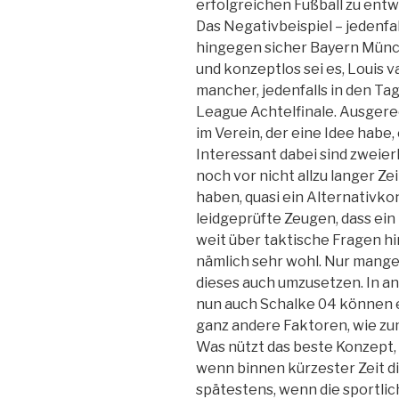
erfolgreichen Fußball zu entw
Das Negativbeispiel – jedenfal
hingegen sicher Bayern Münch
und konzeptlos sei es, Louis v
mancher, jedenfalls in den T
League Achtelfinale. Ausgerec
im Verein, der eine Idee habe,
Interessant dabei sind zweier
noch vor nicht allzu langer Ze
haben, quasi ein Alternativko
leidgeprüfte Zeugen, dass ein K
weit über taktische Fragen hi
nämlich sehr wohl. Nur mange
dieses auch umzusetzen. In an
nun auch Schalke 04 können e
ganz andere Faktoren, wie z
Was nützt das beste Konzept, 
wenn binnen kürzester Zeit d
spätestens, wenn die sportlic