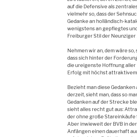
auf die Defensive als zentrale
vielmehr so, dass der Sehnsu
Gedanke an holländisch-katal
wenigstens an gepflegtes und
Freiburger Stil der Neunziger
Nehmen wir an, dem wäre so, 
dass sich hinter der Forderun
die ureigenste Hoffnung aller
Erfolg mit höchst attraktive
Bezieht man diese Gedanken a
derzeit, sieht man, dass so m
Gedanken auf der Strecke blei
sieht alles recht gut aus: Attr
der ohne große Stareinkäufe f
Aber inwieweit der BVB in der
Anfängen einen dauerhaft au