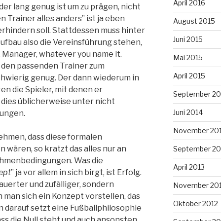
April 2016
der lang genug ist um zu prägen, nicht
 Trainer alles anders” ist ja eben
August 2015
rhindern soll. Stattdessen muss hinter
Juni 2015
ufbau also die Vereinsführung stehen,
, Manager, whatever you name it.
Mai 2015
ll den passenden Trainer zum
April 2015
hwierig genug. Der dann wiederum in
n die Spieler, mit denen er
September 20
ies üblicherweise unter nicht
Juni 2014
gungen.
November 20
ehmen, dass diese formalen
ären, so kratzt das alles nur an
September 20
ahmenbedingungen. Was die
April 2013
ept
” ja vor allem in sich birgt, ist Erfolg.
erter und zufälliger, sondern
November 20
n man sich ein Konzept vorstellen, das
Oktober 2012
darauf setzt eine Fußballphilosophie
dass die Null steht und auch ansonsten