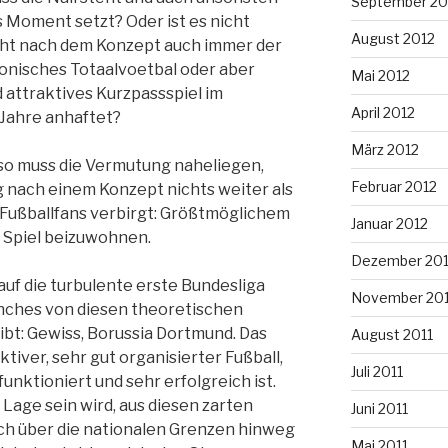
September 20
s Moment setzt? Oder ist es nicht
August 2012
cht nach dem Konzept auch immer der
onisches Totaalvoetbal oder aber
Mai 2012
 attraktives Kurzpassspiel im
April 2012
 Jahre anhaftet?
März 2012
so muss die Vermutung naheliegen,
Februar 2012
g nach einem Konzept nichts weiter als
 Fußballfans verbirgt: Größtmöglichem
Januar 2012
m Spiel beizuwohnen.
Dezember 201
uf die turbulente erste Bundesliga
November 201
anches von diesen theoretischen
bt: Gewiss, Borussia Dortmund. Das
August 2011
aktiver, sehr gut organisierter Fußball,
Juli 2011
unktioniert und sehr erfolgreich ist.
 Lage sein wird, aus diesen zarten
Juni 2011
ch über die nationalen Grenzen hinweg
Mai 2011