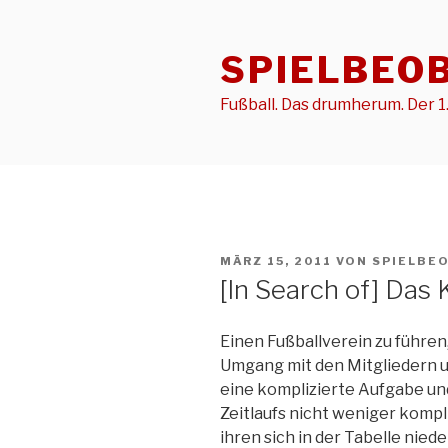
Zum
Inhalt
SPIELBEO
springen
Fußball. Das drumherum. Der 1.
VERÖFFENTLICHT
MÄRZ 15, 2011
VON
SPIELBE
AM
[In Search of] Das
Einen Fußballverein zu führen,
Umgang mit den Mitgliedern u
eine komplizierte Aufgabe und
Zeitlaufs nicht weniger kompli
ihren sich in der Tabelle nie