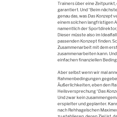
Trainers über eine Zeitpunkt, 
garantiert. Und “Beim nächsten
genau das, was
Das Konzept
ve
einem solchen langfristigen A
namentlich der Sportdirektor
Dieser müsste also im Idealfa
passenden Konzept finden. Sc
Zusammenarbeit mit dem erste
zusammenarbeiten kann. Und d
einfachen finanziellen Bedin
Aber selbst wenn wir mal ann
Rahmenbedingungen gegeben w
Äußerlichkeiten, eben den R
Heilsversprechung “
Das Konz
Und zwar kein zusammengemau
erspielter und geplanter. Kan
nach Rehhagelschen Maximen 
zu etablieren, deren Ziel ist, 