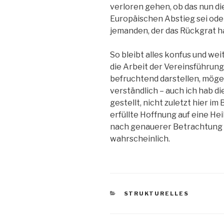
verloren gehen, ob das nun die
Europäischen Abstieg sei oder
jemanden, der das Rückgrat h
So bleibt alles konfus und w
die Arbeit der Vereinsführun
befruchtend darstellen, möge e
verständlich – auch ich hab d
gestellt, nicht zuletzt hier im
erfüllte Hoffnung auf eine He
nach genauerer Betrachtung a
wahrscheinlich.
KATEGORIEN
STRUKTURELLES