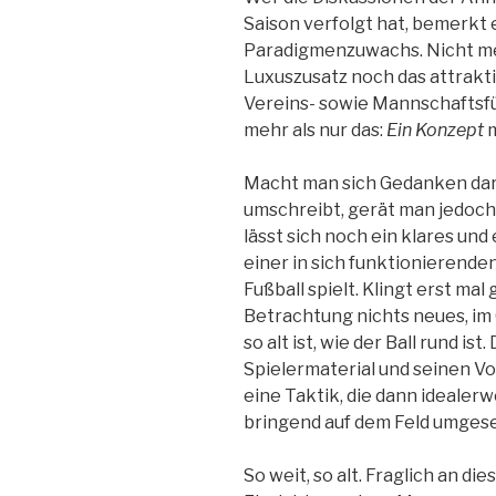
Saison verfolgt hat, bemerkt
Paradigmenzuwachs. Nicht mehr
Luxuszusatz noch das attrakt
Vereins- sowie Mannschaftsf
mehr als nur das:
Ein Konzept
m
Macht man sich Gedanken dar
umschreibt, gerät man jedoch
lässt sich noch ein klares und
einer in sich funktionierende
Fußball spielt. Klingt erst mal
Betrachtung nichts neues, im G
so alt ist, wie der Ball rund i
Spielermaterial und seinen V
eine Taktik, die dann idealer
bringend auf dem Feld umgese
So weit, so alt. Fraglich an di