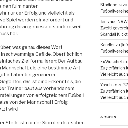
Stadioneck
zu
 einen fulminanten
Fußballverein
 nur der Erfolg und vielleicht als
ive Spiel werden eingefordert und
Jens aus NRW
ührung daran gemessen, sondern weit
Zweitligaverein
uss her.
Skandal! Klickt
Kandler
zu
[In
über, was genau dieses Wort
Fußballverein
 in schwammige Gefilde. Oberflächlich
 einfaches Ziel formulieren: Der Aufbau
ExWuschel
zu
n Mannschaft, die eine bestimmte Art
Zu gefährlich fü
Vielleicht auc
 gut, ist aber bei genauerer
egenteil, das ist eine Erkenntnis, die
Yasuhiko
zu
37
st. Der Trainer baut aus vorhandenem
Zu gefährlich fü
orstellungen von erfolgreichem Fußball
Vielleicht auc
weise von der Mannschaft Erfolg
tzt wird.
ARCHIV
eser Stelle ist nur der Sinn der deutschen