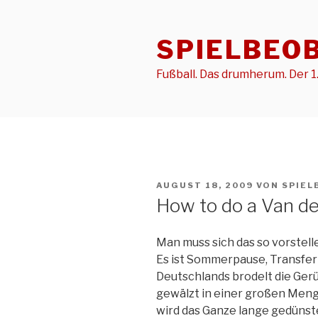
Zum
Inhalt
SPIELBEO
springen
Fußball. Das drumherum. Der 1.
VERÖFFENTLICHT
AUGUST 18, 2009
VON
SPIEL
AM
How to do a Van de
Man muss sich das so vorstell
Es ist Sommerpause, Transferp
Deutschlands brodelt die Gerü
gewälzt in einer großen Men
wird das Ganze lange gedünste