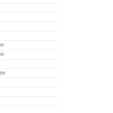
09
09
009