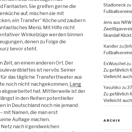
Stadioneck
zu
nd Fantasten. Sie greifen gerne die
Fußballverein
enküche auf, mischen sie mit
cken, ein Transfer” Köche und zaubern
Jens aus NRW
antastisches Menü. Mit Hilfe nicht
Zweitligaverein
entativer Winkelzüge werden binnen
Skandal! Klickt
eugungen, denen zu Folge die
Kandler
zu
[In
kurz bevor steht.
Fußballverein
en Zeit, an einem anderen Ort. Der
ExWuschel
zu
ulevardblattes ist nervös. Seiner
Zu gefährlich fü
Vielleicht auc
ür das tägliche Transfertheater aus
eute noch nicht nachgekommen.
Lang
Yasuhiko
zu
37
n abgearbeitet hat. Mittlerweile ist der
Zu gefährlich fü
ngst in den Reihen potentieller
Vielleicht auc
en in Deutschland noch nie jemand
 – mit Namen, die man erst
 keine Auflage machen.
ARCHIV
s Netz nach irgendwelchen