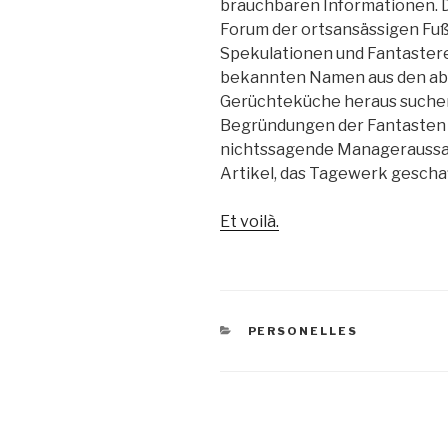
brauchbaren Informationen. D
Forum der ortsansässigen Fußba
Spekulationen und Fantastere
bekannten Namen aus den ab
Gerüchteküche heraus suchen
Begründungen der Fantasten e
nichtssagende Manageraussage
Artikel, das Tagewerk geschaf
Et voilà.
KATEGORIEN
PERSONELLES