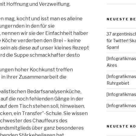
mit Hoffnung und Verzweiflung.
 mag, kocht und isst man es alleine
NEUESTE B
Hungernden in den für sie
nennen wir sie der Einfachheit halber
37 argentinisc
e Köche verderben den Brei – keine
für Twitter! Ska
Spam!
ein als diese auf unser kleines Rezept
wird die Suppe schmackhafter desto
[Infografikmas
Aires
tungen hoher Kochkunst treffen
[Infografikmas
 in ihrer Zusammenarbeit die
Ruhrgebiet
realistischen Bedarfsanalysenküche,
[Infografikma
uf die noch fehlenden Gänge in der
[Infografikma
 auf dem Tisch stehen soll, hinweisen.
cken, ein Transfer”-Schule. Sie wissen
Schwester des Chauffeurs des
NEUESTE K
andsmitglieds über ganz besonderes
ehenden Stärkebeilagen hat.