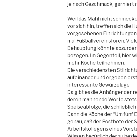
je nach Geschmack, garniert 
Weil das Mahl nicht schmecken
vor sich hin, treffen sich die 
vorgesehenen Einrichtungen, 
mal Fußballvereinsforen. Viel
Behauptung könnte absurder s
bezogen. Im Gegenteil, hier 
mehr Köche teilnehmen.
Die verschiedensten Stilrich
aufeinander und ergeben erst
interessante Gewürzelage.
Da gibt es die Anhänger der 
deren mahnende Worte stets a
Speiseabfolge, die schließlich
Dann die Köche der “Um fünf E
genau, daß der Postbote der 
Arbeitskollegens eines Vorst
Wissen bezüglich der zu bezi