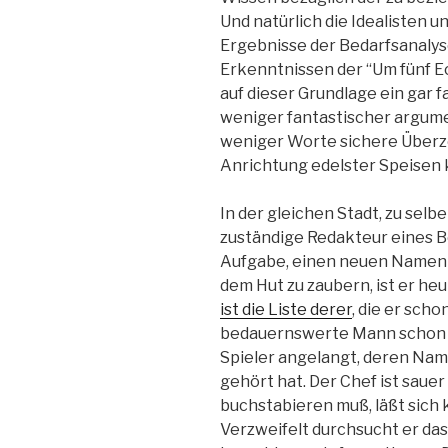
Und natürlich die Idealisten u
Ergebnisse der Bedarfsanalys
Erkenntnissen der “Um fünf E
auf dieser Grundlage ein gar f
weniger fantastischer argum
weniger Worte sichere Überz
Anrichtung edelster Speisen 
In der gleichen Stadt, zu selb
zuständige Redakteur eines Bo
Aufgabe, einen neuen Namen f
dem Hut zu zaubern, ist er h
ist die Liste derer
, die er scho
bedauernswerte Mann schon lä
Spieler angelangt, deren Nam
gehört hat. Der Chef ist sauer
buchstabieren muß, läßt sich
Verzweifelt durchsucht er da