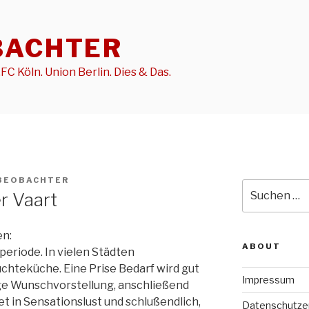
BACHTER
FC Köln. Union Berlin. Dies & Das.
BEOBACHTER
Suche
r Vaart
nach:
en:
ABOUT
eriode. In vielen Städten
chteküche. Eine Prise Bedarf wird gut
Impressum
ge Wunschvorstellung, anschließend
t in Sensationslust und schlußendlich,
Datenschutze