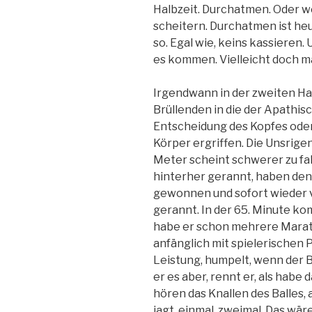
Halbzeit. Durchatmen. Oder 
scheitern. Durchatmen ist heut
so. Egal wie, keins kassieren.
es kommen. Vielleicht doch ma
Irgendwann in der zweiten Ha
Brüllenden in die der Apathisc
Entscheidung des Kopfes oder
Körper ergriffen. Die Unsrigen
Meter scheint schwerer zu fall
hinterher gerannt, haben den 
gewonnen und sofort wieder v
gerannt. In der 65. Minute kom
habe er schon mehrere Marath
anfänglich mit spielerischen 
Leistung, humpelt, wenn der Ba
er es aber, rennt er, als habe
hören das Knallen des Balles, 
jagt, einmal, zweimal. Das wär