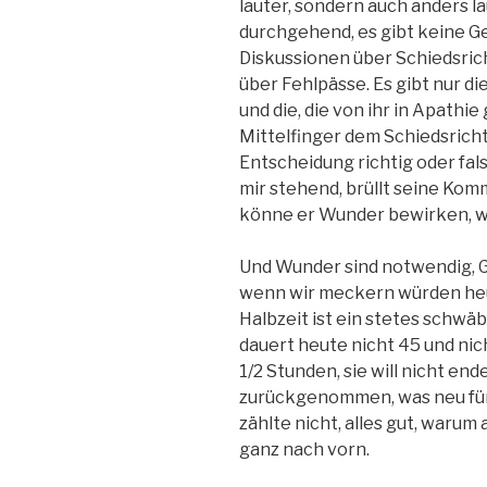
lauter, sondern auch anders la
durchgehend, es gibt keine G
Diskussionen über Schiedsri
über Fehlpässe. Es gibt nur di
und die, die von ihr in Apathi
Mittelfinger dem Schiedsricht
Entscheidung richtig oder fals
mir stehend, brüllt seine Kom
könne er Wunder bewirken, we
Und Wunder sind notwendig, G
wenn wir meckern würden heut
Halbzeit ist ein stetes schwä
dauert heute nicht 45 und ni
1/2 Stunden, sie will nicht ende
zurückgenommen, was neu für u
zählte nicht, alles gut, warum
ganz nach vorn.