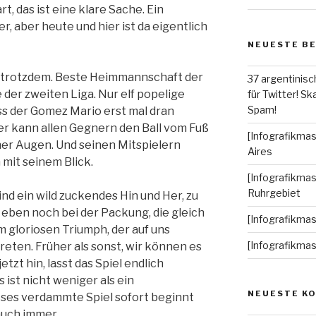
, das ist eine klare Sache. Ein
her, aber heute und hier ist da eigentlich
NEUESTE B
t trotzdem. Beste Heimmannschaft der
37 argentinisc
 der zweiten Liga. Nur elf popelige
für Twitter! Ska
Spam!
ss der Gomez Mario erst mal dran
Der kann allen Gegnern den Ball vom Fuß
[Infografikmas
iner Augen. Und seinen Mitspielern
Aires
 mit seinem Blick.
[Infografikmas
Ruhrgebiet
nd ein wild zuckendes Hin und Her, zu
n, eben noch bei der Packung, die gleich
[Infografikma
 gloriosen Triumph, der auf uns
[Infografikma
treten. Früher als sonst, wir können es
etzt hin, lasst das Spiel endlich
 ist nicht weniger als ein
NEUESTE K
ieses verdammte Spiel sofort beginnt
auch immer.