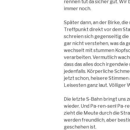
rennen tut da sicher gut. Wir
immer noch.
Später dann, an der Birke, die
Treffpunkt direkt vor dem Sta
schreien sich gegenseitig die 
gar nicht verstehen, was da ge
wechselt mit stummen Kopfschü
verarbeiten. Vermutlich wache
dass das alles doch irgendwie 
jedenfalls. Körperliche Schm
jetzt schon, heisere Stimmen a
Leisesten ganz laut. Völliger W
Die letzte S-Bahn bringt uns z
wieder. Und Pa-ren-sen! Pa-r
zieht die Meute durch die St
werden freundlich, aber best
geschehen ist.