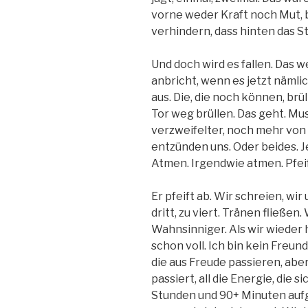
vorne weder Kraft noch Mut, 
verhindern, dass hinten das St
Und doch wird es fallen. Das w
anbricht, wenn es jetzt nämlich 
aus. Die, die noch können, brü
Tor weg brüllen. Das geht. Mu
verzweifelter, noch mehr von 
entzünden uns. Oder beides. 
Atmen. Irgendwie atmen. Pfeif 
Er pfeift ab. Wir schreien, wi
dritt, zu viert. Tränen fließen
Wahnsinniger. Als wir wieder 
schon voll. Ich bin kein Freun
die aus Freude passieren, aber
passiert, all die Energie, die
Stunden und 90+ Minuten aufg