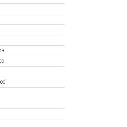
09
09
009