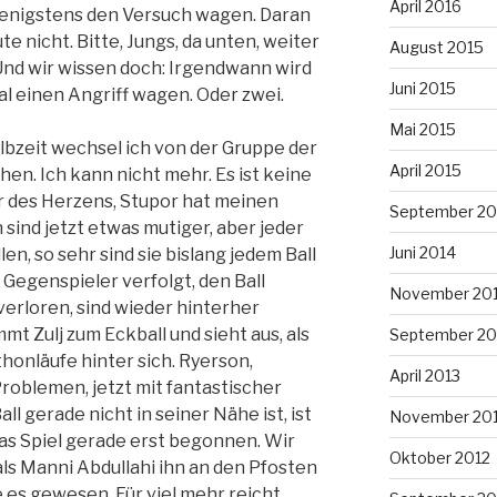
April 2016
wenigstens den Versuch wagen. Daran
e nicht. Bitte, Jungs, da unten, weiter
August 2015
 Und wir wissen doch: Irgendwann wird
Juni 2015
l einen Angriff wagen. Oder zwei.
Mai 2015
lbzeit wechsel ich von der Gruppe der
April 2015
hen. Ich kann nicht mehr. Es ist keine
 des Herzens, Stupor hat meinen
September 20
 sind jetzt etwas mutiger, aber jeder
Juni 2014
en, so sehr sind sie bislang jedem Ball
Gegenspieler verfolgt, den Ball
November 20
erloren, sind wieder hinterher
mt Zulj zum Eckball und sieht aus, als
September 20
onläufe hinter sich. Ryerson,
April 2013
Problemen, jetzt mit fantastischer
ll gerade nicht in seiner Nähe ist, ist
November 20
 das Spiel gerade erst begonnen. Wir
Oktober 2012
als Manni Abdullahi ihn an den Pfosten
e es gewesen. Für viel mehr reicht