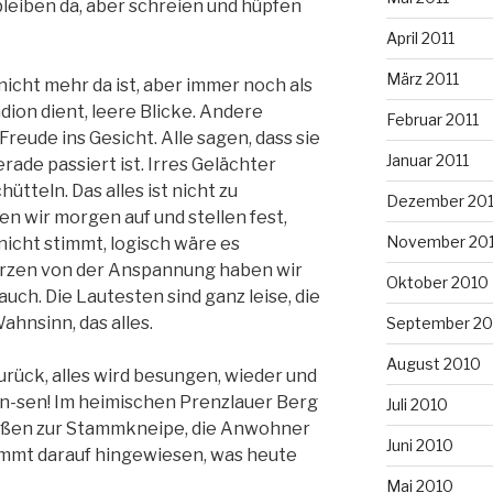
 bleiben da, aber schreien und hüpfen
April 2011
März 2011
 nicht mehr da ist, aber immer noch als
dion dient, leere Blicke. Andere
Februar 2011
Freude ins Gesicht. Alle sagen, dass sie
Januar 2011
rade passiert ist. Irres Gelächter
tteln. Das alles ist nicht zu
Dezember 20
n wir morgen auf und stellen fest,
November 20
nicht stimmt, logisch wäre es
erzen von der Anspannung haben wir
Oktober 2010
uch. Die Lautesten sind ganz leise, die
ahnsinn, das alles.
September 20
August 2010
urück, alles wird besungen, wieder und
en-sen! Im heimischen Prenzlauer Berg
Juli 2010
raßen zur Stammkneipe, die Anwohner
Juni 2010
immt darauf hingewiesen, was heute
Mai 2010