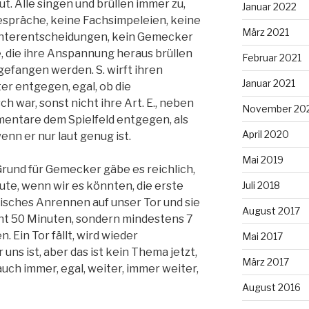
ut. Alle singen und brüllen immer zu,
Januar 2022
espräche, keine Fachsimpeleien, keine
März 2021
chterentscheidungen, kein Gemecker
e, die ihre Anspannung heraus brüllen
Februar 2021
e gefangen werden. S. wirft ihren
Januar 2021
er entgegen, egal, ob die
ch war, sonst nicht ihre Art. E., neben
November 20
mentare dem Spielfeld entgegen, als
April 2020
nn er nur laut genug ist.
Mai 2019
rund für Gemecker gäbe es reichlich,
e, wenn wir es könnten, die erste
Juli 2018
bisches Anrennen auf unser Tor und sie
August 2017
cht 50 Minuten, sondern mindestens 7
n. Ein Tor fällt, wird wieder
Mai 2017
ns ist, aber das ist kein Thema jetzt,
März 2017
 auch immer, egal, weiter, immer weiter,
August 2016