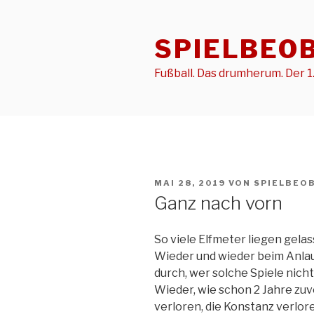
Zum
Inhalt
SPIELBEO
springen
Fußball. Das drumherum. Der 1.
VERÖFFENTLICHT
MAI 28, 2019
VON
SPIELBEO
AM
Ganz nach vorn
So viele Elfmeter liegen gelas
Wieder und wieder beim Anlauf
durch, wer solche Spiele nich
Wieder, wie schon 2 Jahre zuv
verloren, die Konstanz verlor