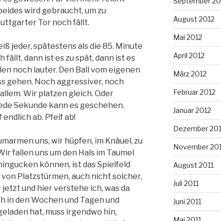
September 20
beides wird gebraucht, um zu
August 2012
uttgarter Tor noch fällt.
Mai 2012
eiß jeder, spätestens als die 85. Minute
April 2012
fällt, dann ist es zu spät, dann ist es
llen noch lauter. Den Ball vom eigenen
März 2012
ss gehen. Noch aggressiver, noch
Februar 2012
allem. Wir platzen gleich. Oder
Jede Sekunde kann es geschehen.
Januar 2012
endlich ab. Pfeif ab!
Dezember 201
r umarmen uns, wir hüpfen, im Knäuel, zu
November 201
. Wir fallen uns um den Hals im Taumel
hingucken können, ist das Spielfeld
August 2011
d von Platzstürmen, auch nicht solcher,
Juli 2011
 jetzt und hier verstehe ich, was da
 sich in den Wochen und Tagen und
Juni 2011
eladen hat, muss irgendwo hin,
Mai 2011