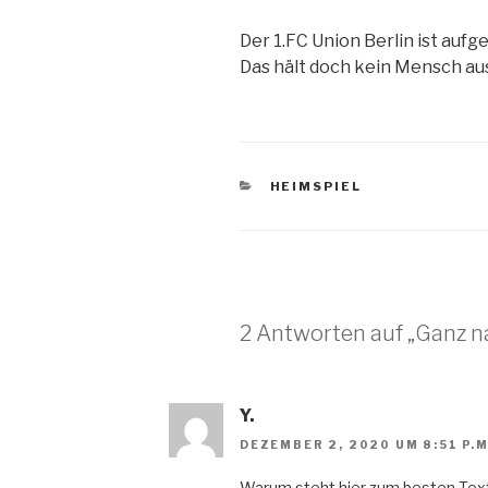
Der 1.FC Union Berlin ist aufg
Das hält doch kein Mensch au
KATEGORIEN
HEIMSPIEL
2 Antworten auf „Ganz n
Y.
DEZEMBER 2, 2020 UM 8:51 P.M
Warum steht hier zum besten Text