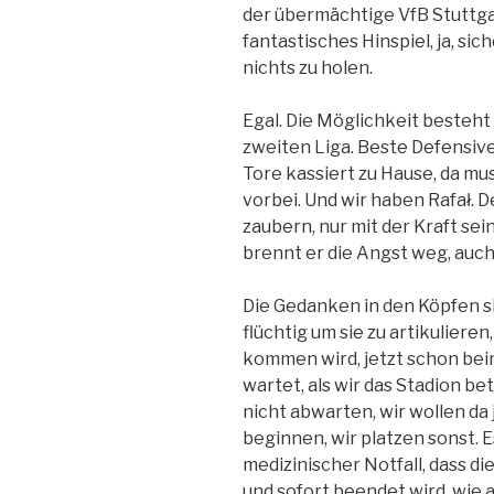
der übermächtige VfB Stuttgart
fantastisches Hinspiel, ja, sic
nichts zu holen.
Egal. Die Möglichkeit besteh
zweiten Liga. Beste Defensive
Tore kassiert zu Hause, da mu
vorbei. Und wir haben Rafał. 
zaubern, nur mit der Kraft se
brennt er die Angst weg, auch
Die Gedanken in den Köpfen si
flüchtig um sie zu artikuliere
kommen wird, jetzt schon beim
wartet, als wir das Stadion be
nicht abwarten, wir wollen da j
beginnen, wir platzen sonst. Es
medizinischer Notfall, dass d
und sofort beendet wird, wie 