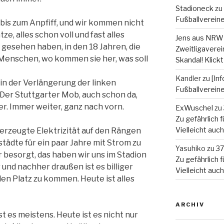
Stadioneck
zu
Fußballverein
 bis zum Anpfiff, und wir kommen nicht
, alles schon voll und fast alles
Jens aus NRW
 gesehen haben, in den 18 Jahren, die
Zweitligaverein
 Menschen, wo kommen sie her, was soll
Skandal! Klickt
Kandler
zu
[In
 in der Verlängerung der linken
Fußballverein
. Der Stuttgarter Mob, auch schon da,
er. Immer weiter, ganz nach vorn.
ExWuschel
zu
Zu gefährlich fü
Vielleicht auc
e erzeugte Elektrizität auf den Rängen
städte für ein paar Jahre mit Strom zu
Yasuhiko
zu
37
 besorgt, das haben wir uns im Stadion
Zu gefährlich fü
und nachher draußen ist es billiger
Vielleicht auc
den Platz zu kommen. Heute ist alles
ARCHIV
 ist es meistens. Heute ist es nicht nur