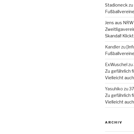
Stadioneck
zu
Fußballverein
Jens aus NRW
Zweitligaverein
Skandal! Klickt
Kandler
zu
[In
Fußballverein
ExWuschel
zu
Zu gefährlich fü
Vielleicht auc
Yasuhiko
zu
37
Zu gefährlich fü
Vielleicht auc
ARCHIV