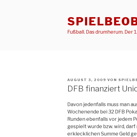
Zum
Inhalt
SPIELBEO
springen
Fußball. Das drumherum. Der 1.
VERÖFFENTLICHT
AUGUST 3, 2009
VON
SPIELB
AM
DFB finanziert Uni
Davon jedenfalls muss man 
Wochenende bei 32 DFB Poka
Runden ebenfalls vor jedem Po
gespielt wurde bzw. wird, darf 
erklecklichen Summe Geld gew