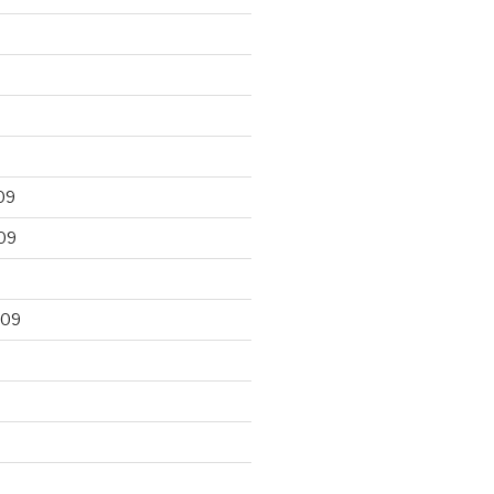
09
09
009