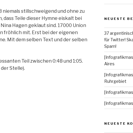
B niemals stillschweigend und ohne zu
 dass Teile dieser Hymne eiskalt bei
NEUESTE B
 Nina Hagen geklaut sind. 17000 Union
 fröhlich mit. Erst bei der eigenen
37 argentinisc
e. Mit dem selben Text und der selben
für Twitter! Ska
Spam!
[Infografikmas
ssanten Teil zwischen 0:48 und 1:05.
Aires
der Stelle).
[Infografikmas
Ruhrgebiet
[Infografikma
[Infografikma
NEUESTE K