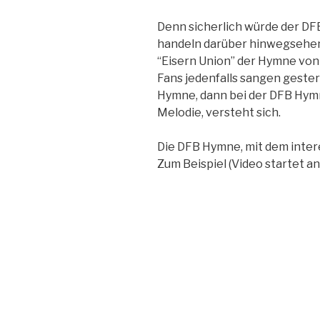
Denn sicherlich würde der DF
handeln darüber hinwegsehen,
“Eisern Union” der Hymne von
Fans jedenfalls sangen gestern
Hymne, dann bei der DFB Hymn
Melodie, versteht sich.
Die DFB Hymne, mit dem intere
Zum Beispiel (Video startet an 