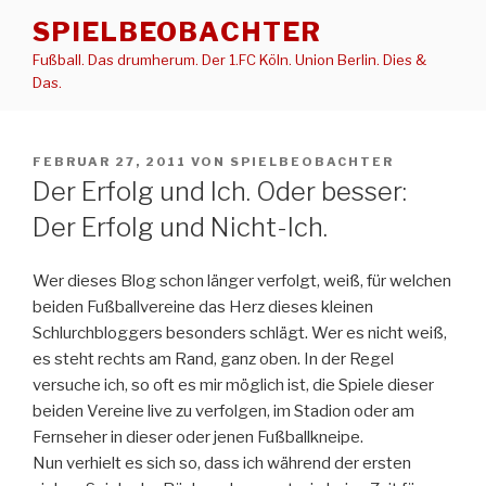
Zum
SPIELBEOBACHTER
Inhalt
Fußball. Das drumherum. Der 1.FC Köln. Union Berlin. Dies &
springen
Das.
VERÖFFENTLICHT
FEBRUAR 27, 2011
VON
SPIELBEOBACHTER
AM
Der Erfolg und Ich. Oder besser:
Der Erfolg und Nicht-Ich.
Wer dieses Blog schon länger verfolgt, weiß, für welchen
beiden Fußballvereine das Herz dieses kleinen
Schlurchbloggers besonders schlägt. Wer es nicht weiß,
es steht rechts am Rand, ganz oben. In der Regel
versuche ich, so oft es mir möglich ist, die Spiele dieser
beiden Vereine live zu verfolgen, im Stadion oder am
Fernseher in dieser oder jenen Fußballkneipe.
Nun verhielt es sich so, dass ich während der ersten