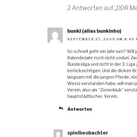
2 Antworten auf „DDR Me
bunki (alias bunkinho)
SEPTEMBER 27, 2009 UM 8:49 
So schnell geht ein Jahr rum? Will 
Kalenderjahr noch nicht vorbei. Zw
Bundesliga und nicht in der 3. Li
berücksichtigen. Und die dicken 
langsam mit die jungen Pferde, nüc
Wessi verstanden habe, will man ja
Verein, also als “Zonenklub” verst
hauptstädtischer, Verein.
Antworten
spielbeobachter