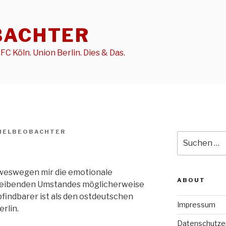
BACHTER
FC Köln. Union Berlin. Dies & Das.
IELBEOBACHTER
Suche
9
nach:
, weswegen mir die emotionale
ABOUT
reibenden Umstandes möglicherweise
indbarer ist als den ostdeutschen
Impressum
rlin.
Datenschutze