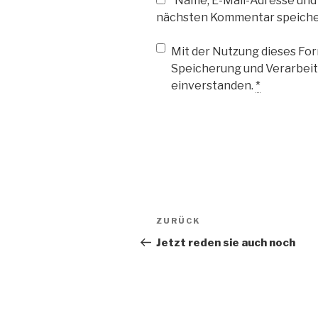
Name, E-Mail-Adresse und
nächsten Kommentar speiche
Mit der Nutzung dieses Form
Speicherung und Verarbeit
einverstanden.
*
Beitragsnavigation
Vorheriger
ZURÜCK
Beitrag
Jetzt reden sie auch noch