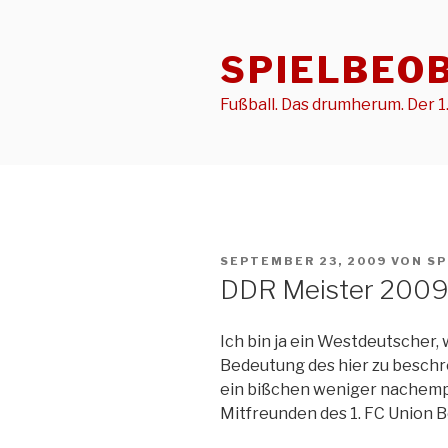
Zum
Inhalt
SPIELBEO
springen
Fußball. Das drumherum. Der 1.
VERÖFFENTLICHT
SEPTEMBER 23, 2009
VON
SP
AM
DDR Meister 200
Ich bin ja ein Westdeutscher
Bedeutung des hier zu besch
ein bißchen weniger nachempf
Mitfreunden des 1. FC Union Be