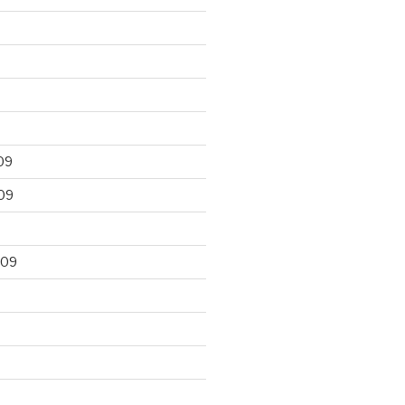
09
09
009