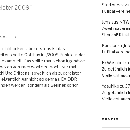
Stadioneck
zu
ister 2009“
Fußballverein
Jens aus NRW
Zweitligaverein
Skandal! Klickt
P.M. UHR
Kandler
zu
[In
ja nicht unken, aber erstens ist das
Fußballverein
eitens hatte Cottbus in I/2009 Punkte in der
ga gesammelt. Das sollte man schon irgendwie
ExWuschel
zu
Brocken kommen wohl erst noch. Nur mal
Zu gefährlich fü
h! Und Drittens, soweit ich als zugereister
Vielleicht auc
 eigentlich gar nicht so sehr als EX-DDR-
anden werden, sondern als Berliner, sprich
Yasuhiko
zu
37
Zu gefährlich fü
Vielleicht auc
ARCHIV