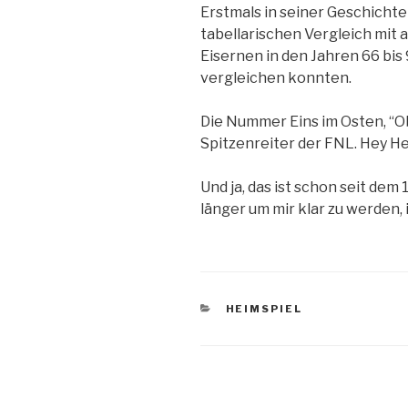
Erstmals in seiner Geschicht
tabellarischen Vergleich mit a
Eisernen in den Jahren 66 bis 
vergleichen konnten.
Die Nummer Eins im Osten, “O
Spitzenreiter der FNL. Hey He
Und ja, das ist schon seit dem
länger um mir klar zu werden, 
KATEGORIEN
HEIMSPIEL