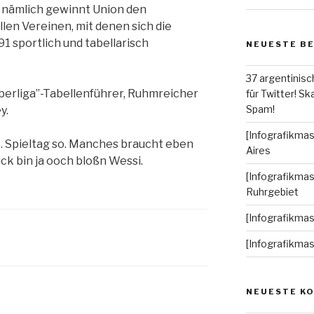
e nämlich gewinnt Union den
llen Vereinen, mit denen sich die
91 sportlich und tabellarisch
NEUESTE B
37 argentinisc
berliga”-Tabellenführer, Ruhmreicher
für Twitter! Ska
Spam!
y.
[Infografikmas
 1. Spieltag so. Manches braucht eben
Aires
ick bin ja ooch bloßn Wessi.
[Infografikmas
Ruhrgebiet
[Infografikma
[Infografikma
NEUESTE K